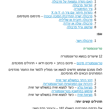
האם נקודה נמצאת על פרבולה
.
קודקוד פרבולה
.
ציר הסימטריה
.
נקודות חיתוך עם ציר ה- Y וה X
פרבולה ישרה (מחייכת) הפוכה (בוכה)
– מינימום מקסימום.
פרבולה חיובית או שלילית
.
פרבולה עולה או יורדת
.
שרטוט גרף פרבולה
.
וגם:
פרבולה וישר
.
טריגונומטריה
12 שיעורים בנושא טריגונומטריה
טריגונומטריה סיכום
– סיכום בכתב + סיכום וידאו + תרגילים מסכמים.
לאלו ממכם שממש חדשים לנושא אני ממליץ ללמוד את החומר מהדפים
המפורטים הבאים ולא מהסיכום.
זיהוי היתר במשולש ישר זווית
.
היכרות עם הפונקציות הטריגונומטריות
.
מציאת צלע
– כיצד למצוא זווית במשולש ישר זווית.
שימוש במחשבון בטריגונומטריה
.
מציאת זווית
– כיצד למצוא זווית במשולש ישר זווית.
תרגילים קשים יותר:
אלו הדפים המרכזיים בשאלון 182 – ובעיקר הדף השני: