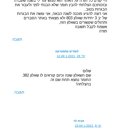
היי קודם כל תודה על האתר הוא ממש עזר לי בשנה שעברה
ובזכותכם הצלחתי להבין חומר שלא הבנתי לפני ולעבור את
הבגרות בטוב..
אני רוצה להגיע מוכנה לשנה הבאה, אני עושה את הבגרות
של יב 3 יחידות שאלון 803 ולא מצאתי באתר הסברים
ותרגלים שקשורים בשאלון הזה,
אשמח לקבל תשובה
תודה
תגובה
לומדים מתמטיקה
יולי 26, 2021 ב 12:49
שלום
שם השאלון שונה וכיום קוראים לו שאלון 382.
החומר נמצא תחת שם זה.
בהצלחה!
תגובה
חגית לוי
יוני 8, 2021 ב 23:04