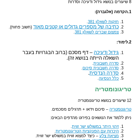
8 שיעורים בנושא גידול ודעיכה וסדרות
1.הקדמה (אלגברה):
חזקות לשאלון 381
.
כתיבה של מספרים גדולים או קטנים מאוד
(חשוב פחות).
צמצום שברים לשאלון 381
.
2.לימוד:
גידול ודעיכה
– דף מסכם (ברוב הבגרויות בעבר
השאלה הייתה בנושא זה).
סדרה חשבונית
.
סדרה חשבונית סיכום
.
סדרה הנדסית
.
כלל הנסיגה
.
טריגונומטריה
12 שיעורים בנושא טריגונומטריה
טריגונומטריה
– סיכום וידאו + תרגילים מסכמים.
ניתן ללמוד את הנושאים בפירוט מהדפים הבאים:
זיהוי היתר במשולש ישר זווית
.
היכרות עם הפונקציות הטריגונומטריות
.
מציאת צלע
– כיצד למצוא זווית במשולש ישר זווית.