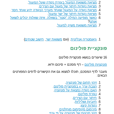
מציאת משוואת המעגל בעזרת נקודה שעל המעגל
.
מציאת נקודות חיתוך של מעגל עם הצירים
.
מציאת נקודה על המעגל שאחד מערכי הנקודה ידוע ואחד חסר
.
מציאת נקודות חיתוך של ישר ומעגל
.
כאשר מופיעה המילה “קוטר” בשאלה. איזה שאלות יכולים לשאול
אותנו
?
מציאת משוואת משיק למעגל
.
גיאומטריה אנליטית
. (וגם
משוואת ישר
,
חישוב שטחים
)
פונקציית פולינום
16 שיעורים בנושא פונקציית פולינום
פונקציות פולינום
– דף מסכם + סיכום וידאו.
מעבר לדף המסכם, תוכלו למצוא גם את הקישורים לדפים המפורטים
הבאים:
זיהוי תחום של פונקציה
.
הצבת ערך x בפונקציית פולינום
.
האם נקודה נמצאת על פונקציה
.
נגזרת פולינום
.
חיתוך עם הצירים
.
חיוביות ושליליות
.
נקודות קיצון
.
מינימום מקסימום מוחלטים
.
זיהוי תכונות של פונקציה על פי גרף
.