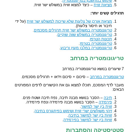
שימוש במחשבון בטריגונומטריה
.
מציאת זווית
– כיצד למצוא זווית במשולש ישר זווית.
תרגילים קשים יותר:
מציאת אורכן של צלעות שלא שייכות למשולש ישר זווית
(על ידי
חיבור או חיסור צלעות).
טריגונומטריה במשולש ישר זווית תרגילים מסכמים
.
טריגונומטריה במשולש שווה שוקיים
.
תכונות הטרפז
.
טריגונומטריה בטרפז
.
טריגונומטריה במלבן מעוין וריבוע
.
טריגונומטריה במרחב
7 שיעורים בנושא טריגונומטריה במרחב
טריגונומטריה במרחב
– סיכום + סיכום וידאו + תרגילים מסכמים.
מעבר לדף המסכם, תוכלו למצוא גם את הקישורים לדפים המפורטים
הבאים:
תיבה
– הסבר בנושא מבנה תיבה, נפח תיבה ושטח פנים.
פירמידה
– הסבר בנושא מבנה פירמידה ונפח פירמידה.
זווית בין ישר למישור
.
זיהוי משולשים ישרי זווית ושימוש בפיתגורס בתיבה
.
זוויות בין ישר למישור בתיבה
.
זוויות בין ישר למישור בפירמידה
.
סטטיסטיקה והסתברות