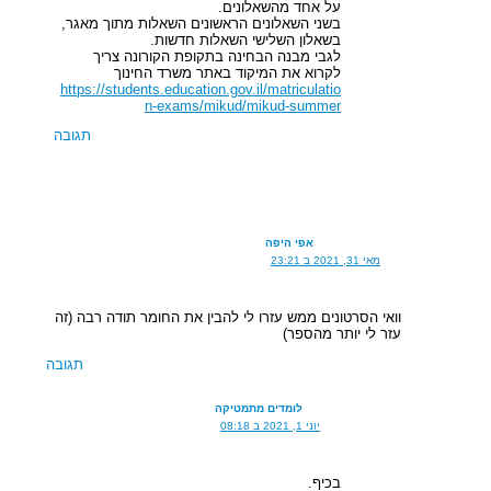
על אחד מהשאלונים.
בשני השאלונים הראשונים השאלות מתוך מאגר,
בשאלון השלישי השאלות חדשות.
לגבי מבנה הבחינה בתקופת הקורונה צריך
לקרוא את המיקוד באתר משרד החינוך
https://students.education.gov.il/matriculatio
n-exams/mikud/mikud-summer
תגובה
אפי היפה
מאי 31, 2021 ב 23:21
וואי הסרטונים ממש עזרו לי להבין את החומר תודה רבה (זה
עזר לי יותר מהספר)
תגובה
לומדים מתמטיקה
יוני 1, 2021 ב 08:18
בכיף.