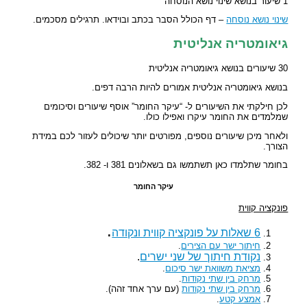
1 שיעור בנושא שינוי נושא הנוסחה
שינוי נושא נוסחה
– דף הכולל הסבר בכתב ובוידאו. תרגילים מסכמים.
גיאומטריה אנליטית
30 שיעורים בנושא גיאומטריה אנליטית
בנושא גיאומטריה אנליטית אמורים להיות הרבה דפים.
לכן חילקתי את השיעורים ל- “עיקר החומר” אוסף שיעורים וסיכומים
שמלמדים את החומר עיקרו ואפילו כולו.
ולאחר מיכן שיעורים נוספים, מפורטים יותר שיכולים לעזור לכם במידת
הצורך.
בחומר שתלמדו כאן תשתמשו גם בשאלונים 381 ו- 382.
עיקר החומר
פונקציה קווית
.
6 שאלות על פונקציה קווית ונקודה
חיתוך ישר עם הצירים
.
נקודת חיתוך של שני ישרים
.
מציאת משוואת ישר סיכום
.
מרחק בין שתי נקודות
.
מרחק בין שתי נקודות
(עם ערך אחד זהה).
אמצע קטע
.