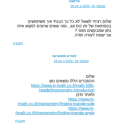
אלישבע
נובמבר 24, 2020 ב 18:20
שלום רציתי לשאול לא כל כך הבנתי איך משתמשים
בנוסחאות של סין כוס וטן…ומה עושים שרוצים למצוא איזה
נתון שמבקשים ממני.?
אני ישמח לעזרה תודה.
תגובה
לומדים מתמטיקה
נובמבר 24, 2020 ב 19:19
שלום
ההסברים הללו נמצאים כאן
https://www.m-math.co.il/math-10th-
grade/trigonometry-introduction/
ולאחר מיכן
https://www.m-
math.co.il/trigonometry/finding-triangle-side/
https://www.m-
math.co.il/trigonometry/finding-triangle-angle/
תגובה