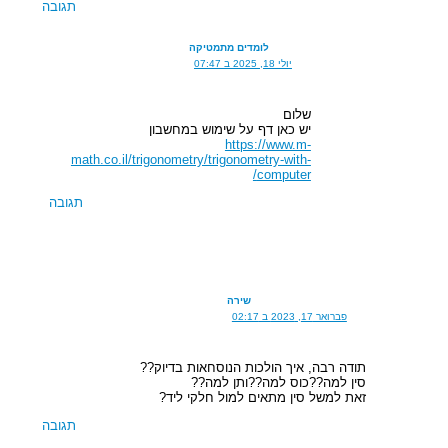
תגובה
לומדים מתמטיקה
יולי 18, 2025 ב 07:47
שלום
יש כאן דף על שימוש במחשבון
https://www.m-
math.co.il/trigonometry/trigonometry-with-
computer/
תגובה
שירה
פברואר 17, 2023 ב 02:17
תודה רבה, איך הולכות הנוסחאות בדיוק??
סין למה??כוס למה??ותן למה??
זאת למשל סין מתאים למול חלקי ליד?
תגובה