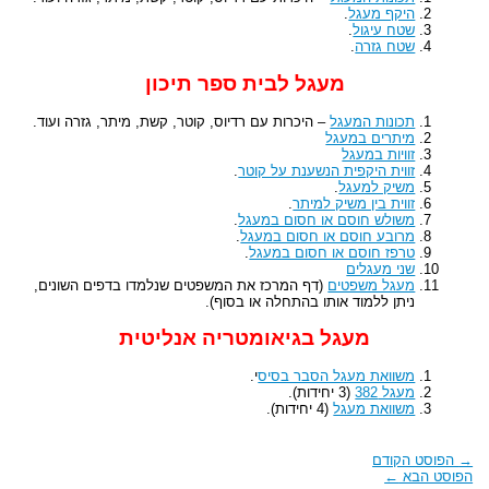
היקף מעגל
.
שטח עיגול
.
שטח גזרה
.
מעגל לבית ספר תיכון
תכונות המעגל
– היכרות עם רדיוס, קוטר, קשת, מיתר, גזרה ועוד.
מיתרים במעגל
זוויות במעגל
זווית היקפית הנשענת על קוטר
.
משיק למעגל
.
זווית בין משיק למיתר
.
משולש חוסם או חסום במעגל
.
מרובע חוסם או חסום במעגל
.
טרפז חוסם או חסום במעגל
.
שני מעגלים
מעגל משפטים
(דף המרכז את המשפטים שנלמדו בדפים השונים,
ניתן ללמוד אותו בהתחלה או בסוף).
מעגל בגיאומטריה אנליטית
משוואת מעגל הסבר בסיס
י.
מעגל 382
(3 יחידות).
משוואת מעגל
(4 יחידות).
→
הפוסט הקודם
הפוסט הבא
←