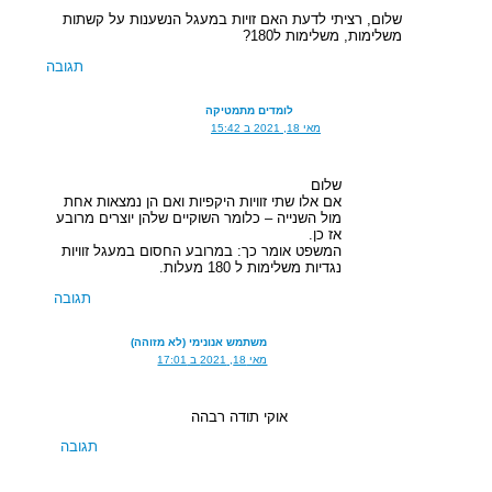
שלום, רציתי לדעת האם זויות במעגל הנשענות על קשתות
משלימות, משלימות ל180?
תגובה
לומדים מתמטיקה
מאי 18, 2021 ב 15:42
שלום
אם אלו שתי זוויות היקפיות ואם הן נמצאות אחת
מול השנייה – כלומר השוקיים שלהן יוצרים מרובע
אז כן.
המשפט אומר כך: במרובע החסום במעגל זוויות
נגדיות משלימות ל 180 מעלות.
תגובה
משתמש אנונימי (לא מזוהה)
מאי 18, 2021 ב 17:01
אוקי תודה רבהה
תגובה