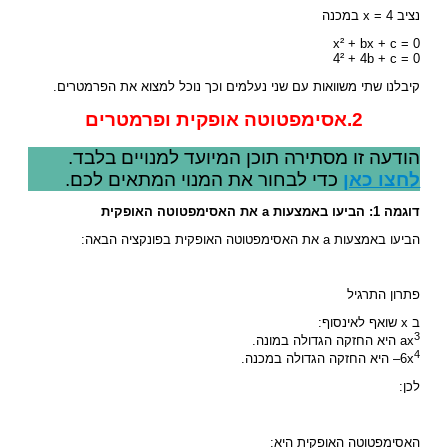
נציב x = 4 במכנה
x² + bx + c = 0
4² + 4b + c = 0
קיבלנו שתי משוואות עם שני נעלמים וכך נוכל למצוא את הפרמטרים.
2.אסימפטוטה אופקית ופרמטרים
הודעה זו מסתירה תוכן המיועד למנויים בלבד.
לחצו כאן
כדי לבחור את המנוי המתאים לכם.
דוגמה 1: הביעו באמצעות a את האסימפטוטה האופקית
הביעו באמצעות a את האסימפטוטה האופקית בפונקציה הבאה:
פתרון התרגיל
ב x שואף לאינסוף:
3
ax
היא החזקה הגדולה במונה.
4
6x
– היא החזקה הגדולה במכנה.
לכן:
האסימפטוטה האופקית היא: