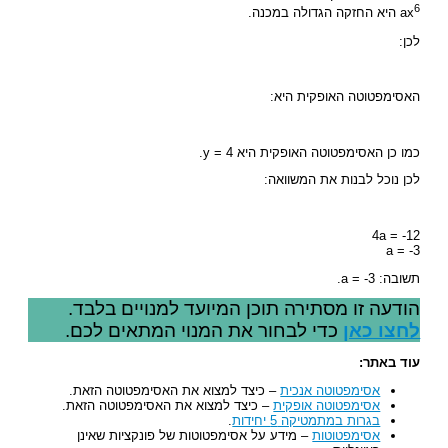
6
ax
היא החזקה הגדולה במכנה.
לכן:
האסימפטוטה האופקית היא:
כמו כן האסימפטוטה האופקית היא y = 4.
לכן נוכל לבנות את המשוואה:
4a = -12
a = -3
תשובה: a = -3.
הודעה זו מסתירה תוכן המיועד למנויים בלבד.
לחצו כאן
כדי לבחור את המנוי המתאים לכם.
עוד באתר:
אסימפטוטה אנכית
– כיצד למצוא את האסימפטוטה הזאת.
אסימפטוטה אופקית
– כיצד למצוא את האסימפטוטה הזאת.
בגרות במתמטיקה 5 יחידות
.
אסימפטוטות
– מידע על אסימפטוטות של פונקציות שאינן