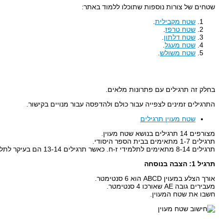
שטחים של צורות נוספות שתוכלו ללמוד באתר:
שטח מקבילית
.
שטח טרפז
.
שטח דלתון
.
שטח מעגל
.
שטח משולש
.
בחלק זה תרגילים עם פתרונות מלאים.
התרגילים זמינים לצפייה עבור כולם ולהדפסה עבור מנויים בקישור.
שטח מעוין תרגילים
מצורפים 14 תרגילים בנושא שטח מעוין.
תרגילים 1-7 מתאימים בבית הספר היסודי.
תרגילים 8-14 מתאימים לתלמידי ז-ח. כאשר תרגילים 13-14 הם בעיקר לתלמידי ט-י.
תרגיל 1: הצבה בנוסחה
אורך הצלע במעוין ABCD הוא 6 סנטימטר.
מעבירים גובה AE שאורכו 4 סנטימטר.
חשבו את שטח המעוין.