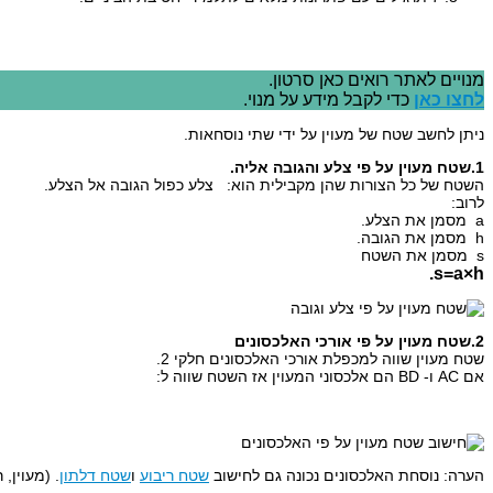
מנויים לאתר רואים כאן סרטון.
לחצו כאן
כדי לקבל מידע על מנוי.
ניתן לחשב שטח של מעוין על ידי שתי נוסחאות.
1.שטח מעוין על פי צלע והגובה אליה.
השטח של כל הצורות שהן מקבילית הוא: צלע כפול הגובה אל הצלע.
לרוב:
a מסמן את הצלע.
h מסמן את הגובה.
s מסמן את השטח
s=a×h.
2.שטח מעוין על פי אורכי האלכסונים
שטח מעוין שווה למכפלת אורכי האלכסונים חלקי 2.
אם AC ו- BD הם אלכסוני המעוין אז השטח שווה ל:
הערה: נוסחת האלכסונים נכונה גם לחישוב
שטח ריבוע
ו
שטח דלתון
. (מעוין,