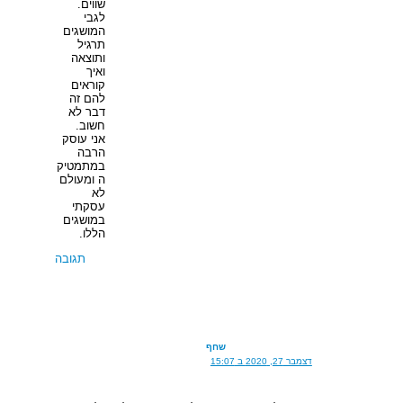
שווים.
לגבי
המושגים
תרגיל
ותוצאה
ואיך
קוראים
להם זה
דבר לא
חשוב.
אני עוסק
הרבה
במתמטיק
ה ומעולם
לא
עסקתי
במושגים
הללו.
תגובה
שחף
דצמבר 27, 2020 ב 15:07