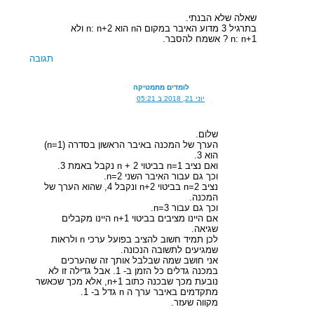
שאלה שלא הבנתי.
בתרגיל 3 מדוע האיבר במקום הn הוא n: n+2 ולא
n: n+1 ? אשמח להסבר.
תגובה
לומדים מתמטיקה
יוני 21, 2018 ב 05:21
שלום.
הערך של המכנה באיבר הראשון בסדרה (n=1)
הוא 3.
ואם נציב n=1 בביטוי n + 2 נקבל באמת 3.
וכך גם עבור האיבר השני n=2.
נציב n=2 בביטוי n+2 ונקבל 4, שהוא הערך של
המכנה.
וכך גם עבור n=3.
אם היינו מציבים בביטוי n+1 היינו מקבלים
שגיאה.
לכן תמיד חשוב להציב בפועל ערכי n ולראות
שמגיעים לתשובה הנכונה.
אני חושב שמה שבלבל אותך זה שהערכים
במכנה גדלים כל הזמן ב- 1. אבל גדילה זו לא
נובעת מכך שבכנה כתוב n+1, אלא מכך שכאשר
מתקדמים באיבר ערך ה n גדל ב- 1.
מקווה שעזר.