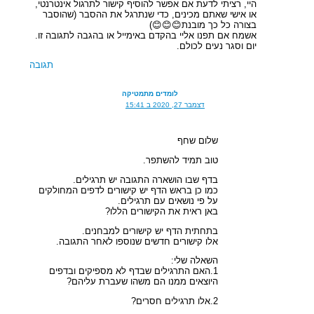
היי, רציתי לדעת אם אפשר להוסיף קישור לתרגול אינטרנטי,
או אישי שאתם מכינים, כדי שנתרגל את ההסבר (שהוסבר
בצורה כל כך מובנת😊😊😊)
אשמח אם תפנו אליי בהקדם באימייל או בהגבה לתגובה זו.
יום וסגר נעים לכולם.
תגובה
לומדים מתמטיקה
דצמבר 27, 2020 ב 15:41
שלום שחף
טוב תמיד להשתפר.
בדף שבו הושארה התגובה יש תרגילים.
כמו כן בראש הדף יש קישורים לדפים המחולקים
על פי נושאים עם תרגילים.
באן ראית את הקישורים הללו?
בתחתית הדף יש קישורים למבחנים.
אלו קישורים חדשים שנוספו לאחר התגובה.
השאלה שלי:
1.האם התרגילים שבדף לא מספיקים ובדפים
היוצאים ממנו הם משהו שעברת עליהם?
2.אלו תרגילים חסרים?