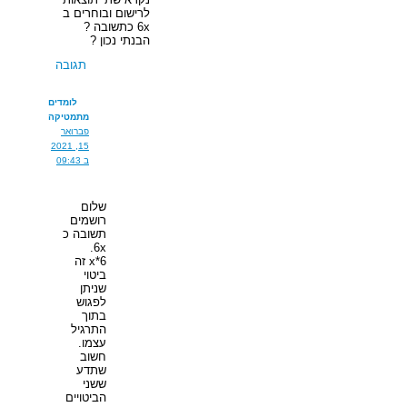
לרישום ובוחרים ב
6x כתשובה ?
הבנתי נכון ?
תגובה
לומדים
מתמטיקה
פברואר
15, 2021
ב 09:43
שלום
רושמים
תשובה כ
6x.
x*6 זה
ביטוי
שניתן
לפגוש
בתוך
התרגיל
עצמו.
חשוב
שתדע
ששני
הביטויים