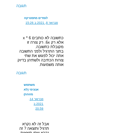
תגובה
לומדים מתמטיקה
פברואר 8, 2021 ב 15:26
כתשובה לא כותבים x * 6
אלא רק 6x. רק צורה זו
מקובלת כתשובה.
בתוך התרגיל ולפני התשובה
אתה יכול לפגוש את שתי
צורות הכתיבה ולשתיהן בדיוק
אותה משמעות.
תגובה
משתמש
אנונימי (לא
מזוהה)
פברואר 14,
2021 ב
20:59
אבל זה לא נקרא
תרגיל ותוצאה ? זה
נקרא שתי תוצאות