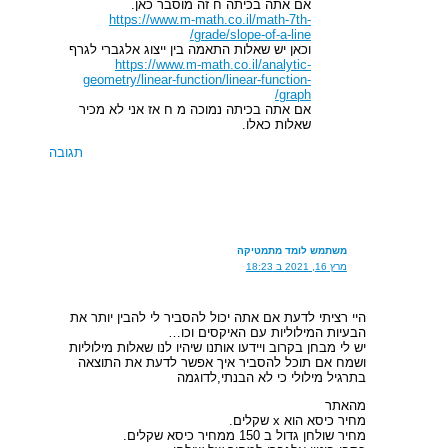
אם אתה בכיתה ח זה מוסבר כאן.
https://www.m-math.co.il/math-7th-
grade/slope-of-a-line/
וכאן יש שאלות התאמה בין ייצוג אלגברי לגרף
https://www.m-math.co.il/analytic-
geometry/linear-function/linear-function-
graph/
אם אתה בכיתה נמוכה מ ח אז אני לא מכיר
שאלות כאלו.
תגובה
משתמש לומד מתמטיקה
מרץ 16, 2021 ב 18:23
היי רציתי לדעת אם אתה יכול להסביר לי להבין יותר את
הבעיות המילוליות עם האיקסים וכו…
יש לי מבחן בקרוב ויידעו אותנו שיהיו לנו שאלות מילוליות
ושמח אם תוכל להסביר איך אפשר לדעת את התוצאה
בתרגיל מילולי כי לא הבנתי,לדוגמה
מהאתר
מחיר כיסא הוא x שקלים.
מחיר שולחן גדול ב 150 ממחיר כיסא שקלים.