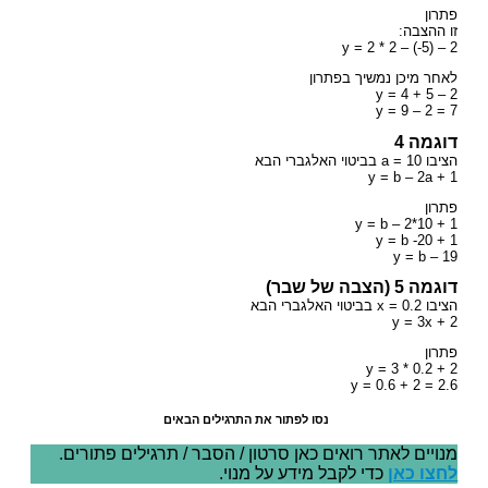
פתרון
זו ההצבה:
y = 2 * 2 – (-5) – 2
לאחר מיכן נמשיך בפתרון
y = 4 + 5 – 2
y = 9 – 2 = 7
דוגמה 4
הציבו a = 10 בביטוי האלגברי הבא
y = b – 2a + 1
פתרון
y = b – 2*10 + 1
y = b -20 + 1
y = b – 19
דוגמה 5 (הצבה של שבר)
הציבו x = 0.2 בביטוי האלגברי הבא
y = 3x + 2
פתרון
y = 3 * 0.2 + 2
y = 0.6 + 2 = 2.6
נסו לפתור את התרגילים הבאים
מנויים לאתר רואים כאן סרטון / הסבר / תרגילים פתורים.
לחצו כאן
כדי לקבל מידע על מנוי.