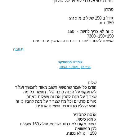
כתבו ביטוי אלגברי למחיר של שולחן.
פתרון
גדול ב 150 שקלים מ x זה:
x + 150
כי זה לא צריך להיות ×=150
150+150=300?
אשמח להסבר יותר ברור תודה והמשך ערב נעים.
תגובה
לומדים מתמטיקה
מרץ 16, 2021 ב 18:41
שלום
קודם כל אומר שהנושא חשוב מאוד להמשך ועליך
להתעקש על הבנה טובה שלו. תעשה כל מה
שצריך על מנת להבין את זה שאלות באתר,
מורים פרטיים וכל מה שצריך על מנת להבין כי זה
נושא שעליו מבוססים נושאים אחרים.
אנסה להסביר
x הוא כיסא.
בשום מקום לא כתוב שכיסא עולה 150 שקלים
לכן המשוואה
x = 150 לא נכונה.