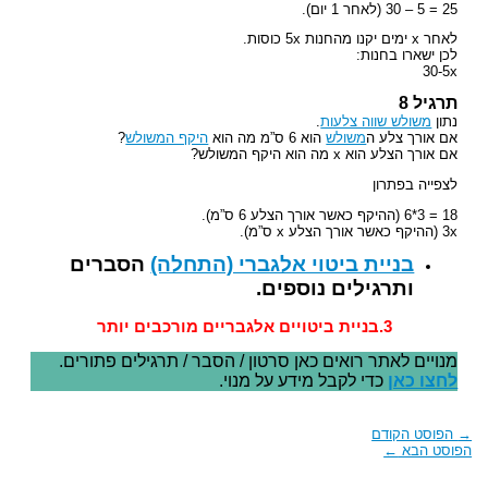
25 = 5 – 30 (לאחר 1 יום).
לאחר x ימים יקנו מהחנות 5x כוסות.
לכן ישארו בחנות:
30-5x
תרגיל 8
נתון
משולש שווה צלעות
.
אם אורך צלע ה
משולש
הוא 6 ס”מ מה הוא
היקף המשולש
?
אם אורך הצלע הוא x מה הוא היקף המשולש?
לצפייה בפתרון
18 = 3*6 (ההיקף כאשר אורך הצלע 6 ס”מ).
3x (ההיקף כאשר אורך הצלע x ס”מ).
בניית ביטוי אלגברי (התחלה)
הסברים
ותרגילים נוספים.
3.בניית ביטויים אלגבריים מורכבים יותר
מנויים לאתר רואים כאן סרטון / הסבר / תרגילים פתורים.
לחצו כאן
כדי לקבל מידע על מנוי.
→
הפוסט הקודם
הפוסט הבא
←