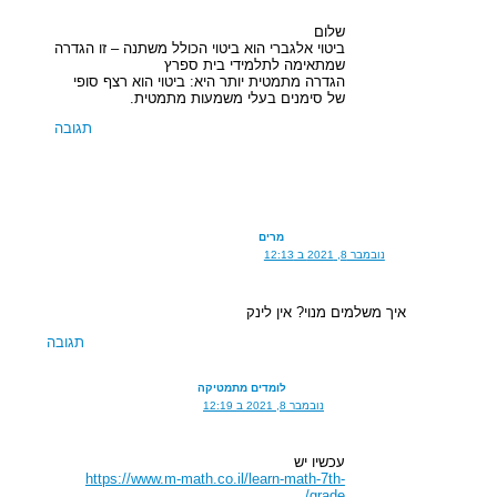
שלום
ביטוי אלגברי הוא ביטוי הכולל משתנה – זו הגדרה
שמתאימה לתלמידי בית ספרץ
הגדרה מתמטית יותר היא: ביטוי הוא רצף סופי
של סימנים בעלי משמעות מתמטית.
תגובה
מרים
נובמבר 8, 2021 ב 12:13
איך משלמים מנוי? אין לינק
תגובה
לומדים מתמטיקה
נובמבר 8, 2021 ב 12:19
עכשיו יש
https://www.m-math.co.il/learn-math-7th-
grade/