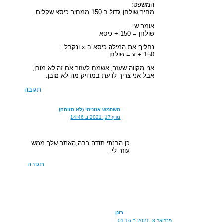
המשפט:
מחיר שולחן גדול ב 150 ממחיר כיסא שקלים.
אומר ש:
שולחן = 150 + כיסא
נחליף את המילה כיסא ב x ונקבל:
x + 150 = שולחן
אני מקווה שעזר, אשמח לעזור אם זה לא מובן,
אבל אני צריך לדעת במדויק מה לא מובן.
תגובה
משתמש אנונימי (לא מזוהה)
מרץ 17, 2021 ב 14:46
כן הבנתי תודה רבה,האתר שלך ממש
עוזר לי!
תגובה
רונן
פברואר 8, 2021 ב 01:16