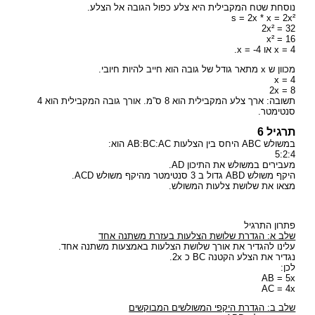
נוסחת שטח המקבילית היא צלע כפול הגובה אל הצלע.
s = 2x * x = 2x²
2x² = 32
x² = 16
x = 4 או x = -4.
מכוון ש x מתאר גודל של גובה הוא חייב להיות חיובי.
x = 4
2x = 8
תשובה: ארך צלע המקבילית הוא 8 ס”מ. אורך גובה המקבילית הוא 4
סנטימטר.
תרגיל 6
במשולש ABC היחס בין הצלעות AB:BC:AC הוא:
5:2:4
מעבירים במשולש את התיכון AD.
היקף משולש ABD גדול ב 3 סנטימטר מהיקף משולש ACD.
מצאו את שלושת צלעות המשולש.
פתרון התרגיל
שלב א: הגדרת שלושת הצלעות בעזרת משתנה אחד
עלינו להגדיר את אורך שלושת הצלעות באמצעות משתנה אחד.
נגדיר את הצלע הקטנה BC כ 2x.
לכן:
AB = 5x
AC = 4x
שלב ב: הגדרת היקפי המשולשים המבוקשים