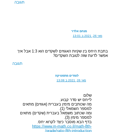
תגובה
מנחם אלדר
מאי 26, 2021 ב 13:01
בתבת היחס בין שקיות האגוזים לשקדים הוא 1:3 אבל איך
אפשר לדעת שזה לטובת השקדים?
תגובה
לומדים מתמטיקה
מאי 26, 2021 ב 13:08
שלום
לייחס יש סדר קבוע.
מה שכותבים מימין בעברית (אגוזים) מתאים
למספר השמאלי (1).
ומה שכתוב משמאל בעברית (שקדים) מתאים
למספר מימין (3).
בדף הבא מוסבר כיצד לקרוא יחס.
https://www.m-math.co.il/math-8th-
grade/ratio-8th-introduction/