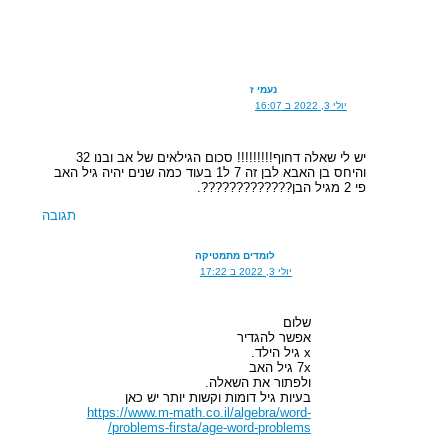
נעמי ז
יולי 3, 2022 ב 16:07
יש לי שאלה דחוף!!!!!!!!! סכום הגילאים של אב ובנו 32
והיחס בן האבא לבן זה 7 ל1 בעוד כמה שנים יהיה גיל האב
פי 2 מגיל הבן?????????????.
תגובה
לומדים מתמטיקה
יולי 3, 2022 ב 17:22
שלום
אפשר להגדיר
x גיל הילד.
7x גיל האב
ולפתור את השאלה.
בעיות גיל דומות וקשות יותר יש כאן
https://www.m-math.co.il/algebra/word-
problems-firsta/age-word-problems/