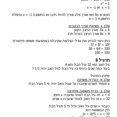
x² = 1
x = 1 או x = -1
מכוון ש 6x הוא אורך צלע וצריך להיות חיובי אז התשובה x = -1 נפסלת.
התשובה x = 1.
שלב ג: מציאת אורכי הניצבים
6x = 6 אורך הניצב הקטן.
8x = 8 אורך הניצב הגדול.תרג
ניתן ורצוי לבדוק את גודלי הצלעות שקיבלנו באמצעות משפט פיתגורס.
10² = 8² + 6²
100 = 64 + 36
100 = 100
תרגיל 8
גיל האב הוא 32 וגיל הבת הוא 4.
בעוד כמה שנים היחס בין גיל הבת לגיל האב יהיה 1:5 ?
פתרון התרגיל
שלב א: הגדרת משתנה
x מספר השנים שיעברו עד שגיל האב יהיה פי 5 מגיל הבת.
שלב ב: בניית משוואה ופתרונה
x + 4 זה גיל הבת לאחר שיעברו x הזמן.
x + 32 זה גיל האב לאחר שיעברו x שנים.
כעבור x שנים גיל האב גדול פי 5 מגיל הבת.
לכן המשוואה היא:
x + 4)*5 = x + 32)