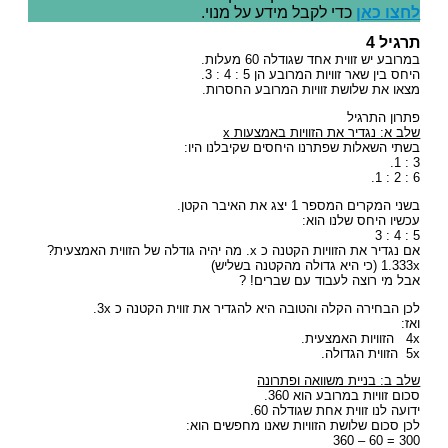
לחצו כאן
כדי לקבל מידע על מנוי.
תרגיל 4
במרובע יש זווית אחד שגודלה 60 מעלות.
היחס בין שאר זוויות המרובע הן 5 : 4 : 3.
מצאו את שלושת זוויות המרובע החסרות.
פתרון התרגיל
שלב א: נגדיר את הזוויות באמצעות x
בשתי השאלות שפתרנו היחסים שקיבלנו היו:
3 : 1.
6 : 2 : 1.
בשני המקרים המספר 1 יצג את האיבר הקטן.
עכשיו היחס שלנו הוא:
5 : 4 : 3
אם נגדיר את הזוויות הקטנה כ x. מה יהיה גודלה של הזווית האמצעית?
1.333x (כי היא גדולה מהקטנה בשליש)
אבל מי רוצה לעבוד עם שברים! ?
לכן הבחירה הקלה והטובה היא להגדיר את זווית הקטנה כ 3x.
ואז:
4x הזוויות האמצעית.
5x הזווית הגדולה.
שלב ב: בניית משוואה ופתרונה
סכום זוויות במרובע הוא 360.
ידועה לנו זווית אחת שגודלה 60.
לכן סכום שלושת הזוויות שאנו מחפשים הוא:
300 = 60 – 360