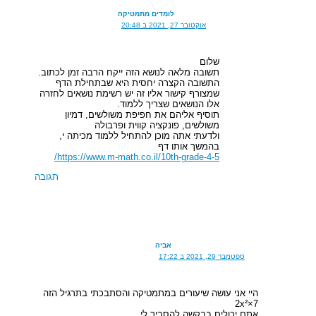
לומדים מתמטיקה
אוקטובר 27, 2021 ב 20:48
שלום
תשובה מלאה לנושא הזה ייקח הרבה זמן לכתוב.
התשובה הקצרה יחסית היא שבתחילת הדף
שמצורף קישור אליו זה יש רשימת נושאים לחזרה
אלו הנושאים שצריך ללמוד.
תוסיף אליהם את חפיפת משולשים, דמיון
משולשים, פונקציה קווית ופרבולה
ולדעתי אתה מוכן להתחיל ללמוד מכיתה י,
בהמשך אותו דף
https://www.m-math.co.il/10th-grade-4-5/
תגובה
אביה
ספטמבר 29, 2021 ב 17:22
היי אני עושה שיעורים במתמטיקה והסתבכתי בתרגיל הזה
2x²×7
אתם יכולים בבקשה להסביר לי