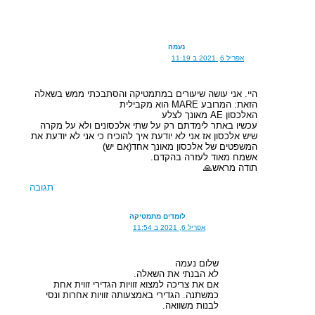
נעמה
אפריל 6, 2021 ב 11:19
היי. אני עושה שיעורים במתמטיקה והסתבכתי ממש בשאלה
הזאת: המרובע MARE הוא מקבילית
האלכסון AE מאונך לצלע
עכשיו באתר לימדתם רק על שתי אלכסונים ולא על מקרה
שיש אלכסון אז אני לא יודעת איך להוכיח כי אני לא יודעת את
המשפטים של אלכסון מאונך אחד(אם יש)
אשמח מאוד לעזרה בהקדם.
תודה מראש🙏
תגובה
לומדים מתמטיקה
אפריל 6, 2021 ב 11:54
שלום נעמה
לא הבנתי את השאלה.
אם את צריכה למצוא זוויות הגדירי זווית אחת
כמשתנה. הגדירי באמצעותה זוויות אחרות ונסי
לבנות משוואה.