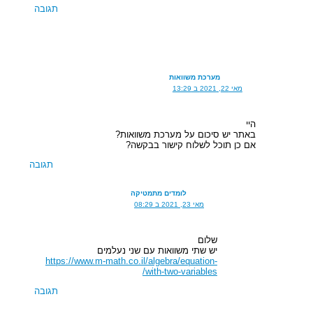
תגובה
מערכת משוואות
מאי 22, 2021 ב 13:29
היי
באתר יש סיכום על מערכת משוואות?
אם כן תוכל לשלוח קישור בבקשה?
תגובה
לומדים מתמטיקה
מאי 23, 2021 ב 08:29
שלום
יש שתי משוואות עם שני נעלמים
https://www.m-math.co.il/algebra/equation-
with-two-variables/
תגובה