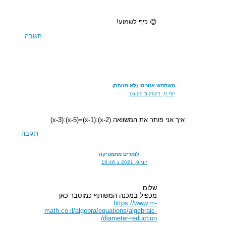
😊 כיף לשמוע!
תגובה
משתמש אנונימי (לא מזוהה)
יוני 9, 2021 ב 16:05
איך אני פותר את המשוואה (x-2):(x-1)=(x-5):(x-3)
תגובה
לומדים מתמטיקה
יוני 9, 2021 ב 16:46
שלום
מכפיל במכנה המשותף כמוסבר כאן
https://www.m-
math.co.il/algebra/equations/algebraic-
diameter-reduction/