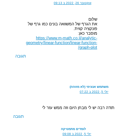
אוקטובר 26, 2022 ב 09:13
שלום
את הגרף של המשוואה בונים כמו גרף של
פונקציה קווית.
מוסבר כאן:
https://www.m-math.co.il/analytic-
geometry/linear-function/linear-function-
graph-plot/
תגובה
משתמש אנונימי (לא מזוהה)
יולי 5, 2022 ב 07:22
תודה רבה יש לי מבחן היום וזה ממש עזר לי
תגובה
לומדים מתמטיקה
יולי 5, 2022 ב 09:08