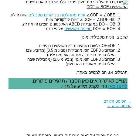
פתרון
שלב א: נוכיח את חפיפת
המשולשים DOF ≅ BOE
ODF = ∠OBE∠
זוויות מתחלפות
בין
ישרים מקבילים
שוות זו לזו.
DOF = ∠BOE=90∠ זוויות קודקודיות שוות.
DO = OB במקבילית ABCD האלכסונים חוצים זה את זה.
DOF ≅ BOE
חפיפת משולשים
על פי ז.צ.ז.
שלב ב: נוכיח מקבילית ומעוין
OE=OF צלעות מתאימות בין משולשים חופפים.
המרובע EBFD הוא מקבילית (נובע מ 3,5) (מרובע שבו
האלכסונים חוצים זה את זה הוא מקבילית).
המרובע EBFD הוא מעוין (נובע מ 2,6) (מקבילית שבה
האלכסונים מאונכים היא מעוין).
תרגילים 3,4 הם למנויים באתר.
מנויים לאתר רואים כאן הסבר / תרגילים פתורים.
לחצו כאן
כדי לקבל מידע על מנוי.
→
הפוסט הקודם
הפוסט הבא
←
14 מחשבות על “איך מוכיחים מעוין, הוכחת מעוין”