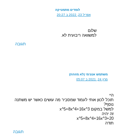
לומדים מתמטיקה
אפריל 23, 2022 ב 20:27
שלום
למשוואה ריבועית לא.
תגובה
משתמש אנונימי (לא מזוהה)
מרץ 24, 2021 ב 05:07
היי
תוכל לכוון אותי לעמוד שמסביר מה עושים כאשר יש משתנה
נוסף?
למשל במקום x^5+8x^4+16x^3
זה יהיה
x^5+8x^4+16x^3+20
תודה
תגובה