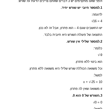
ולפני שאנו מתקדמים יש 3 דברים שאתם צריכים לדעת על שורש.
1.למספר חיובי יש שורש יחיד.
לדוגמה:
√16 = 4
יש החושבים שגם 4 – הוא פתרון, אבל זה לא נכון.
התוצאה של פעולת השורש היא חיובית בלבד.
2.למספר שלילי אין שורש.
כלומר:
√-9
הוא ביטוי ללא פתרון.
וכל משוואה הכוללת שורש שלילי היא משוואה ללא פתרון.
למשל:
x + √-25 = 10
זו משוואה שאין לה פתרון.
3.השורש של 0 הוא 0.
√0 = 0
למשל: