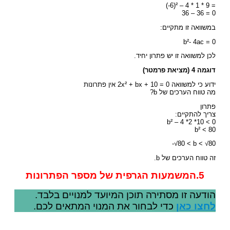
(-6)² – 4 * 1 * 9 =
36 – 36 = 0
במשוואה זו מתקיים:
b²- 4ac = 0
לכן למשוואה זו יש פתרון יחיד.
דוגמה 4 (מציאת פרמטר)
ידוע כי למשוואה 2x² + bx + 10 = 0 אין פתרונות
מה טווח הערכים של b?
פתרון
צריך להתקיים:
b² – 4 *2 *10 < 0
b² < 80
-√80 < b < √80
זה טווח הערכים של b.
5.המשמעות הגרפית של מספר הפתרונות
הודעה זו מסתירה תוכן המיועד למנויים בלבד.
לחצו כאן
כדי לבחור את המנוי המתאים לכם.