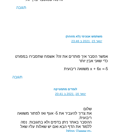
תגובה
משתמש אנונימי (לא מזוהה)
ינואר 15, 2021 ב 23:46
אפשר הסבר איך פותרים את זה? אשמח שתסבירו במפורט
כדי שאני אבין יותר
x + 6x =-5 משוואה ריבועית
תגובה
לומדים מתמטיקה
ינואר 16, 2021 ב 20:41
שלום
את צריך להעביר את 5- אגף ואז לפתור משוואה
ריבועית.
ההסבר באתר ניתן בדפים ולא בתגובות. נסה
ללמוד את הדף הבא ואם יש שאלות עליו שאל
https://www.m-