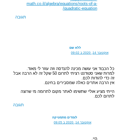
math.co.il/algebra/equations/roots-of-a-
quadratic-equation/
תגובה
ללא שם
אוקטובר 14, 2020 ב 09:02
כל הכבוד אני עושה מכינה להנדסה וזה עוזר לי מאוד.
למרות שאני סטודנט רציתי לתרום 50 שקל זה לא הרבה אבל
זה כדי להודות לכם.
אין הרבה אתרים כאלה שמסבירים בחינם.
הייתי מציע אוליי שתשימו לאתר מקום לתרומה מי שרוצה
לתרום לכם.
תגובה
לומדים מתמטיקה
אוקטובר 14, 2020 ב 09:05
היי.