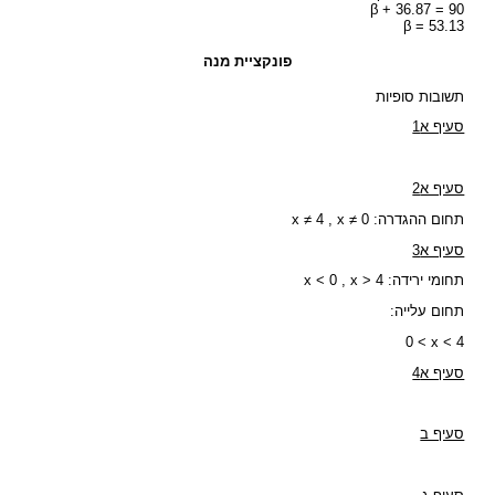
β + 36.87 = 90
β = 53.13
פונקציית מנה
תשובות סופיות
סעיף א1
סעיף א2
תחום ההגדרה: x ≠ 4 , x ≠ 0
סעיף א3
תחומי ירידה: x < 0 , x > 4
תחום עלייה:
0 < x < 4
סעיף א4
סעיף ב