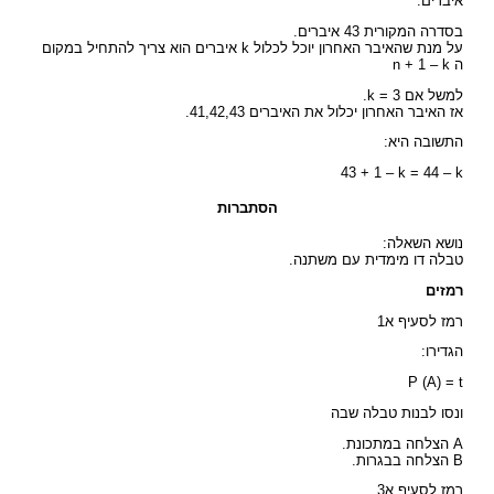
איברים.
בסדרה המקורית 43 איברים.
על מנת שהאיבר האחרון יוכל לכלול k איברים הוא צריך להתחיל במקום
ה n + 1 – k
למשל אם k = 3.
אז האיבר האחרון יכלול את האיברים 41,42,43.
התשובה היא:
43 + 1 – k = 44 – k
הסתברות
נושא השאלה:
טבלה דו מימדית עם משתנה.
רמזים
רמז לסעיף א1
הגדירו:
P (A) = t
ונסו לבנות טבלה שבה
A הצלחה במתכונת.
B הצלחה בבגרות.
רמז לסעיף א3