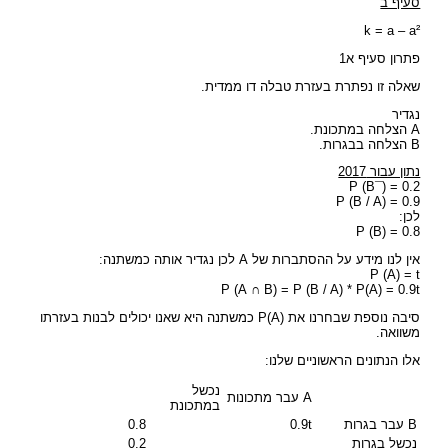
סעיף ב
k = a – a²
פתרון סעיף א1
שאלה זו נפתרת בעזרת טבלה דו ממדית.
נגדיר
A הצלחה במתכונת.
B הצלחה בבגרות.
נתון עבור 2017
P (B¯) = 0.2
P (B / A) = 0.9
לכן:
P (B) = 0.8
אין לנו מידע על ההסתברות של A לכן נגדיר אותה כמשתנה:
P (A) = t
P (A ∩ B) = P (B / A) * P(A) = 0.9t
סיבה נוספת שבחרנו את P(A) כמשתנה היא שאנו יכולים לבנות בעזרתו
משוואה.
אלו הנתונים הראשוניים שלנו:
נכשל
A עבר מתכונות
במתכונת
B עבר בגרות
0.9t
0.8
נכשל בגרות
0.2