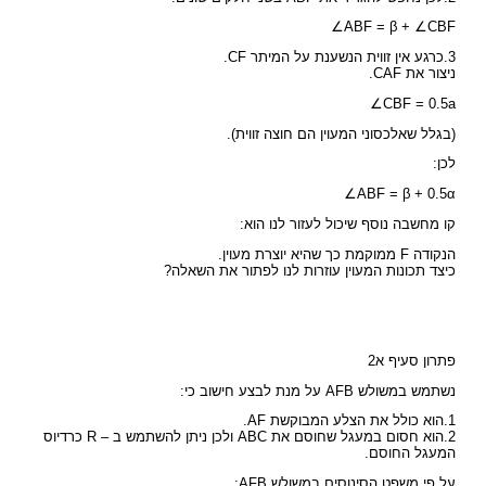
∠ABF = β + ∠CBF
3.כרגע אין זווית הנשענת על המיתר CF.
ניצור את CAF.
∠CBF = 0.5a
(בגלל שאלכסוני המעוין הם חוצה זווית).
לכן:
∠ABF = β + 0.5α
קו מחשבה נוסף שיכול לעזור לנו הוא:
הנקודה F ממוקמת כך שהיא יוצרת מעוין.
כיצד תכונות המעוין עוזרות לנו לפתור את השאלה?
פתרון סעיף א2
נשתמש במשולש AFB על מנת לבצע חישוב כי:
1.הוא כולל את הצלע המבוקשת AF.
2.הוא חסום במעגל שחוסם את ABC ולכן ניתן להשתמש ב – R כרדיוס
המעגל החוסם.
על פי משפט הסינוסים במשולש AFB: