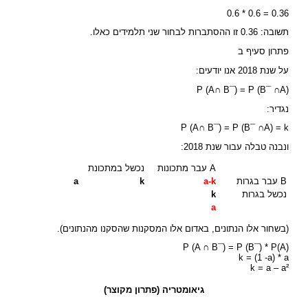
0.36 = 0.6 * 0.6
תשובה: 0.36 זו ההסתברות לבחור שני תלמידים כאלו.
פתרון סעיף ב
על שנת 2018 אנו יודעים:
(P (A∩ B¯) = P (B¯ ∩A
נגדיר:
P (A∩ B¯) = P (B¯ ∩A) = k
ונבנה טבלה עבור שנת 2018:
A עבר מתכונות
נכשל במתכונת
B עבר בגרות
a-k
k
a
נכשל בגרות
k
a
(בשחור אלו הנתונים, באדום אלו המסקנות שהסקנו מהנתונים).
(P (A ∩ B¯) = P (B¯) * P(A
k = (1 -a) * a
k = a – a²
גיאומטריה (פתרון מקוצר)