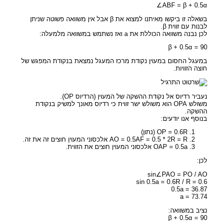
∠ABF = β + 0.5α
בשאלה זו ביקשו מאיתנו למצוא את β אבל אין משוואה פשוטה שניתן
לבנות עם זווית β.
לכן נבנה משוואה הכוללת את a ואז נשתמש במשוואה מלמעלה:
β + 0.5α = 90
במעגל החסום במעוין נקודת מרכז המעגל נמצאת בנקודת המפגש של
חוצה הזוויות.
נעביר רדיוס אל נקודת ההשקה של המעוין (הרדיוס OP).
משולש OPA הוא משולש ישר זווית כי רדיוס מאונך למשיק בנקודת
ההשקה.
בנוסף אנו יודעים:
OP = 0.6R (נתון)
AO = 0.5AF = 0.5 * 2R = R אלכסוני המעוין חוצים זה את זה.
OAP = 0.5a אלכסוני המעוין חוצים את הזווית.
לכן:
sin∠PAO = PO / AO
sin 0.5a = 0.6R / R = 0.6
0.5a = 36.87
a = 73.74
נציב במשוואה:
β + 0.5α = 90