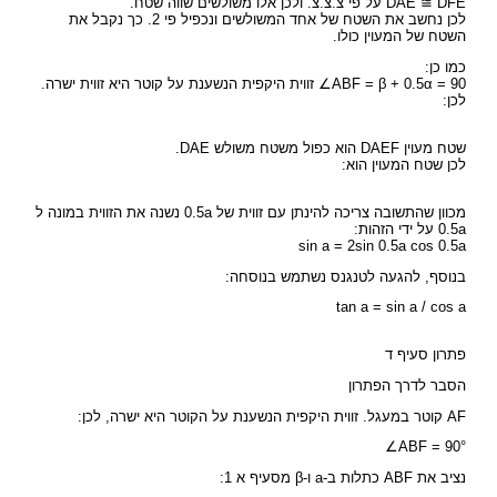
DAE ≅ DFE על פי צ.צ.צ. ולכן אלו משולשים שווה שטח.
לכן נחשב את השטח של אחד המשולשים ונכפיל פי 2. כך נקבל את
השטח של המעוין כולו.
כמו כן:
ABF = β + 0.5α = 90∠ זווית היקפית הנשענת על קוטר היא זווית ישרה.
לכן:
שטח מעוין DAEF הוא כפול משטח משולש DAE.
לכן שטח המעוין הוא:
מכוון שהתשובה צריכה להינתן עם זווית של 0.5a נשנה את הזווית במונה ל
0.5a על ידי הזהות:
sin a = 2sin 0.5a cos 0.5a
בנוסף, להגעה לטנגנס נשתמש בנוסחה:
tan a = sin a / cos a
פתרון סעיף ד
הסבר לדרך הפתרון
AF קוטר במעגל. זווית היקפית הנשענת על הקוטר היא ישרה, לכן:
∠ABF = 90°
נציב את ABF כתלות ב-a ו-β מסעיף א 1: