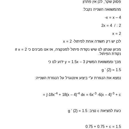
פסוק שקר, לכן אין פתרון
מהמשוואה השנייה נקבל:
-x = x – 4
2x = 4 / : 2
x = 2
לכן יש רק חשודה אחת לפיתול- x = 2
מכיוון שנתון לנו שיש נקודת פיתול לפונקציה, אז אנו מבינים כי x = 2 זו
נקודת הפיתול.
מכך וממשוואת המשיק y = 1.5x – 3 ידוע לנו כי
g ‘ (2) = 1.5
נמצא את הנגזרת ע”י ביצוע אינטגרל על הנגזרת השנייה:
-4
-4
-3
-3
= ∫-18x
+ 18(x – 4)
dx = 6x
-6(x – 4)
+ c
כעת למציאת c נציב: g ‘ (2) = 1.5
0.75 + 0.75 + c = 1.5