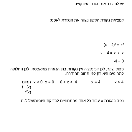
יש לנו כבר את נגזרת הפונקציה:
למציאת נקודת הקיצון נשווה את הנגזרת לאפס:
(x – 4)³ = x³
x – 4 = x / -x
-4 = 0
פסוק שקר, לכן לפונקציה אין נקודות בהן הנגזרת מתאפסת, לכן החלוקה
לתחומים היא רק לפי תחום ההגדרה:
x > 4
x = 4
0 < x < 4
x = 0
x < 0
תחום
f ‘ (x)
f(x)
נציב בנגזרת x עבור כל אחד מהתחומים לבדיקת חיוביות/שליליות: