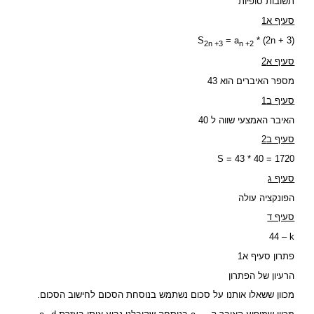
תשובות סופיות
סעיף א1
= a
* (2n + 3
(S
2n +3
n +2
סעיף א2
מספר האיברים הוא 43
סעיף ב1
האיבר האמצעי שווה ל 40
סעיף ב2
S = 43 * 40 = 1720
סעיף ג
הפונקציה עולה
סעיף ד
44 – k
פתרון סעיף א1
הרעיון של הפתרון
מכוון ששאלו אותנו על סכום נשתמש בנוסחת הסכום לחישוב הסכום.