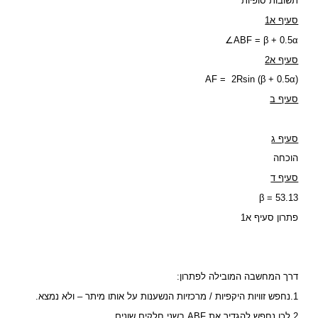
תשובות סופיות
סעיף א1
∠ABF = β + 0.5α
סעיף א2
(AF = 2Rsin (β + 0.5α
סעיף ב
סעיף ג
הוכחה
סעיף ד
β = 53.13
פתרון סעיף א1
דרך המחשבה המובילה לפתרון:
1.נחפש זוויות היקפיות / מרכזיות הנשענות על אותו מיתר – ולא נמצא.
2.לכן נחפש להגדיר את ABF בשני חלקים שונים.