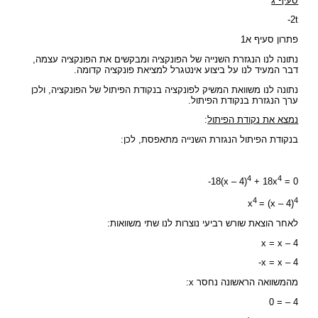
סעיף ג
-2t
פתרון סעיף א1
נתונה לנו הנגזרת השנייה של הפונקציה ומבקשים את הפונקציה עצמה,
דבר המעיד לנו על ביצוע אינטגרל למציאת פונקציה קדומה.
נתונה לנו משוואת המשיק לפונקציה בנקודת הפיתול של הפונקציה, ולכן
ערך הנגזרת בנקודת הפיתול.
נמצא את נקודת הפיתול
:
בנקודת הפיתול הנגזרת השנייה מתאפסת, לכן:
4
4
-18(x – 4)
+ 18x
= 0
4
4
x
= (x – 4)
לאחר הוצאת שורש רביעי נוצרות לנו שתי משוואות:
x = x – 4
-x = x – 4
מהמשוואה הראשונה נחסר x:
0 = – 4