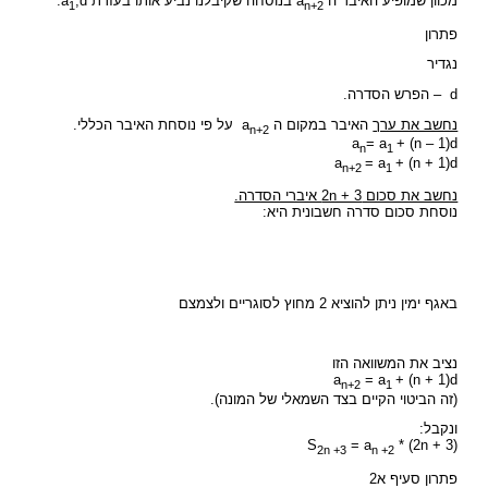
מכוון שמופיע האיבר ה a
בנוסחה שקיבלנו נביע אותו בעזרת a
,d.
1
n+2
פתרון
נגדיר
d – הפרש הסדרה.
נחשב את ערך
האיבר במקום ה a
על פי נוסחת האיבר הכללי.
n+2
a
= a
+ (n – 1)d
n
1
a
= a
+ (n + 1)d
n+2
1
נחשב את סכום 2n + 3 איברי הסדרה.
נוסחת סכום סדרה חשבונית היא:
באגף ימין ניתן להוציא 2 מחוץ לסוגריים ולצמצם
נציב את המשוואה הזו
a
= a
+ (n + 1)d
n+2
1
(זה הביטוי הקיים בצד השמאלי של המונה).
ונקבל:
= a
* (2n + 3
(S
2n +3
n +2
פתרון סעיף א2