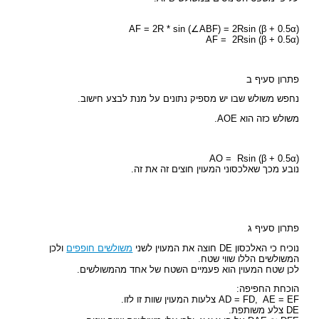
(AF = 2R * sin (∠ABF) = 2Rsin (β + 0.5α
(AF = 2Rsin (β + 0.5α
פתרון סעיף ב
נחפש משולש שבו יש מספיק נתונים על מנת לבצע חישוב.
משולש כזה הוא AOE.
(AO = Rsin (β + 0.5α
נובע מכך שאלכסוני המעוין חוצים זה את זה.
פתרון סעיף ג
נוכיח כי האלכסון DE חוצה את המעוין לשני
משולשים חופפים
ולכן
המשולשים הללו שווי שטח.
לכן שטח המעוין הוא פעמיים השטח של אחד מהמשולשים.
הוכחת החפיפה:
AD = FD, AE = EF צלעות המעוין שוות זו לזו.
DE צלע משותפת.