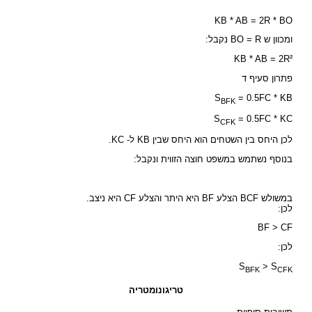
KB * AB = 2R * BO
ומכוון ש BO = R נקבל:
KB * AB = 2R²
פתרון סעיף ד
S
= 0.5FC * KB
BFK
S
= 0.5FC * KC
CFK
לכן היחס בין השטחים הוא היחס שבין KB ל- KC.
בנוסף נשתמש במשפט חוצה הזווית ונקבל:
במשולש BCF הצלע BF היא היתר והצלע CF היא ניצב.
לכן:
BF > CF
לכן:
S
> S
BFK
CFK
טריגונומטריה