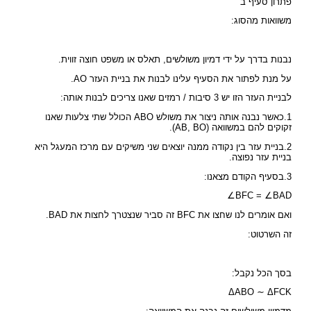
פתרון סעיף ב
משוואות מהסוג:
נבנות בדרך על ידי דמיון משולשים, תאלס או משפט חוצה זווית.
על מנת לפתור את הסעיף עלינו לבנות את בניית העזר AO.
לבניית העזר הזו יש 3 סיבות / רמזים שאנו צריכים לבנות אותה:
1.כאשר נבנה אותה ניצור את משולש ABO הכולל שתי צלעות שאנו
זקוקים להם במשוואה (AB, BO).
2.בניית עזר בין נקודה ממנה יוצאים שני משיקים עם מרכז המעגל היא
בניית עזר נפוצה.
3.בסעיף הקודם מצאנו:
∠BFC = ∠BAD
ואם אומרים לנו שחצו את BFC זה סביר שנצטרך לחצות את BAD.
זה השרטוט:
בסך הכל נקבל:
ΔABO ∼ ΔFCK