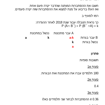
חשבו את ההסתברות המותנה שהדבר יקרה פעם אחת.
ואז העלו בריבוע על מנת למצוא את ההסתברות שזה יקרה פעמיים.
רמז לסעיף ב
כך נראית הטבלה עבור שנת 2018 לאחר ההגדרה:
P (A∩ B¯) = P (B¯ ∩A) = k
A עבר מתכונות
נכשל במתכונת
B עבר בגרות
a-k
k
a
נכשל בגרות
k
a
פתרון
תשובות סופיות
סעיף א1
180 תלמדים עברו את המתכונת ואת הבגרות.
סעיף א2
0.4
סעיף א3
0.36 זו ההסתברות לבחור שני תלמידים כאלו