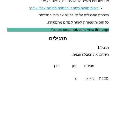
את פתרונות מלאים לתרגילים ניתן לראות בקישור.
בעיות תנועה כיתה ז: הנוסחה מהירות x זמן = דרך
הדפסת התרגילים על ידי לחיצה על סימן המדפסת.
כל הזכויות שמורות לאתר לומדים מתמטיקה.
You are unauthorized to view this page.
תרגילים
תרגיל 1
השלימו את הטבלה הבאה:
מהירות
זמן
דרך
מכונית
x + 3
2