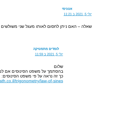
אנונימי
יולי 5, 2021 ב 11:21
שאלה – האם ניתן לחסום לאותו מעגל שני משולשים ד
לומדים מתמטיקה
יולי 5, 2021 ב 11:59
שלום
בהסתמך על משפט הסינוסים אם למעגל
כך זה נראה על פי משפט הסינוסים:
h.co.il/trigonometry/law-of-sines/