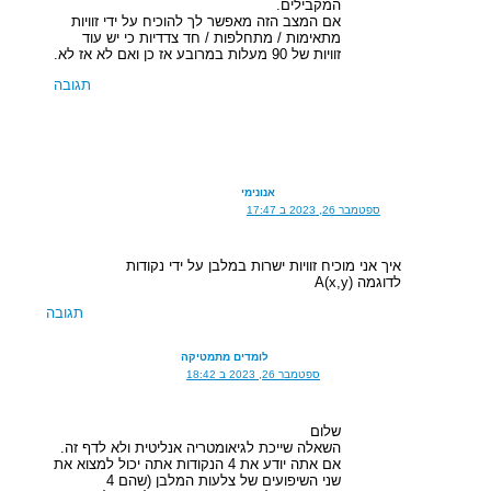
המקבילים.
אם המצב הזה מאפשר לך להוכיח על ידי זוויות
מתאימות / מתחלפות / חד צדדיות כי יש עוד
זוויות של 90 מעלות במרובע אז כן ואם לא אז לא.
תגובה
אנונימי
ספטמבר 26, 2023 ב 17:47
איך אני מוכיח זוויות ישרות במלבן על ידי נקודות
לדוגמה A(x,y)
תגובה
לומדים מתמטיקה
ספטמבר 26, 2023 ב 18:42
שלום
השאלה שייכת לגיאומטריה אנליטית ולא לדף זה.
אם אתה יודע את 4 הנקודות אתה יכול למצוא את
שני השיפועים של צלעות המלבן (שהם 4