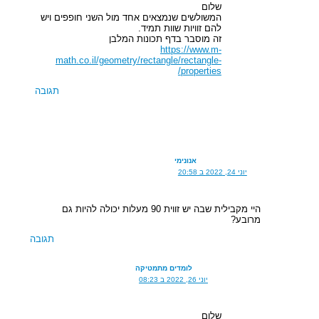
שלום
המשולשים שנמצאים אחד מול השני חופפים ויש
להם זוויות שוות תמיד.
זה מוסבר בדף תכונות המלבן
https://www.m-
math.co.il/geometry/rectangle/rectangle-
properties/
תגובה
אנונימי
יוני 24, 2022 ב 20:58
היי מקבילית שבה יש זווית 90 מעלות יכולה להיות גם
מרובע?
תגובה
לומדים מתמטיקה
יוני 26, 2022 ב 08:23
שלום