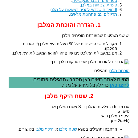
במה שונה מלבן ממקבילית
.
טעויות שכיחות במלבן
.
6 מצבים שכדאי להכיר בשאלות על מלבן
.
תרגילים עם פתרונות מלאים
.
1. הגדרה והוכחת המלבן
יש שני משפטים שבעזרתם מוכיחים מלבן:
מקבילית שבה יש זווית של 90 מעלות היא מלבן (זו הגדרת
המלבן).
אם במקבילית האלכסונים שווים זה לזה אז המקבילית היא מלבן.
הוכחת מלבן
תרגילים.
מנויים לאתר רואים כאן הסבר / תרגילים פתורים.
לחצו כאן
כדי לקבל מידע על מנוי.
2. שטח היקף מלבן
אם a ו- b הן צלעות המלבן ו- S שטח המלבן אז:
S=a×b
היקף המלבן הוא:
(p = 2(a+b
הרחבה ותרגילים בנושא
שטח מלבן
או
היקף מלבן
בקישורים.