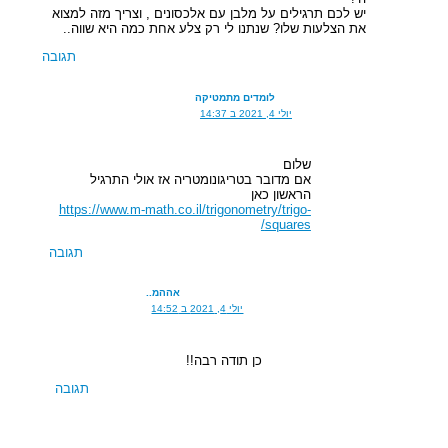
יש לכם תרגילים על מלבן עם אלכסונים , וצריך מזה למצוא
את הצלעות שלו? שנתנו לי רק צלע אחת כמה היא שווה..
תגובה
לומדים מתמטיקה
יולי 4, 2021 ב 14:37
שלום
אם מדובר בטריגונומטריה אז אולי התרגיל
הראשון כאן
https://www.m-math.co.il/trigonometry/trigo-
squares/
תגובה
אההמ..
יולי 4, 2021 ב 14:52
כן תודה רבה!!
תגובה