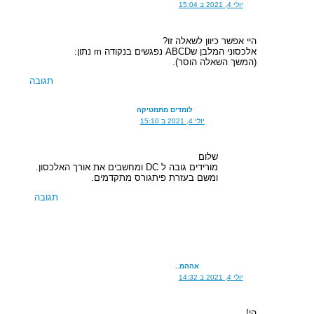
יולי 4, 2021 ב 15:04
היי אפשר כיוון לשאלה זו?
אלכסוני המלבן שABCD נפגשים בנקודה m נתון:
(המשך השאלה הוסר).
תגובה
לומדים מתמטיקה
יולי 4, 2021 ב 15:10
שלום
מורידים גובה ל DC ומחשבים את אורך האלכסון.
ומשם בעזרת פיתגורס מתקדמים.
תגובה
אההמ..
יולי 4, 2021 ב 14:32
הי!