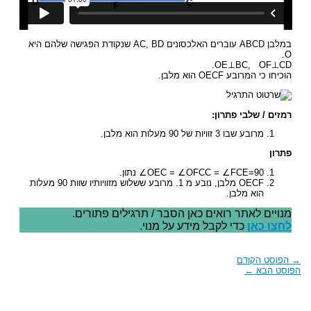
במלבן ABCD עוברים האלכסונים AC, BD שנקודת הפגישה שלהם היא
O.
OE⊥BC, OF⊥CD.
הוכיחו כי המרובע OECF הוא מלבן.
רמזים / שלבי פתרון:
מרובע שבו 3 זוויות של 90 מעלות הוא מלבן.
פתרון
OEC = ∠OFCC = ∠FCE=90∠ נתון.
OECF מלבן, נובע מ 1. מרובע ששלוש מזוויותיו שוות 90 מעלות
הוא מלבן.
מנויים לאתר רואים כאן הסבר / תרגילים פתורים.
לחצו כאן
כדי לקבל מידע על מנוי.
→
הפוסט הקודם
הפוסט הבא
←