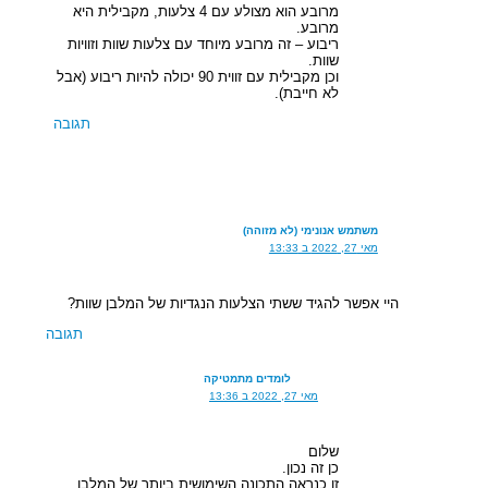
מרובע הוא מצולע עם 4 צלעות, מקבילית היא
מרובע.
ריבוע – זה מרובע מיוחד עם צלעות שוות וזוויות
שוות.
וכן מקבילית עם זווית 90 יכולה להיות ריבוע (אבל
לא חייבת).
תגובה
משתמש אנונימי (לא מזוהה)
מאי 27, 2022 ב 13:33
היי אפשר להגיד ששתי הצלעות הנגדיות של המלבן שוות?
תגובה
לומדים מתמטיקה
מאי 27, 2022 ב 13:36
שלום
כן זה נכון.
זו כנראה התכונה השימושית ביותר של המלבן.