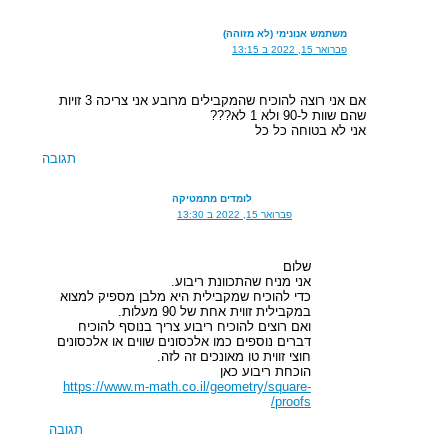
משתמש אנונימי (לא מזוהה)
פברואר 15, 2022 ב 13:15
אם אני רוצה להוכיח שהמקבילים מרובע אני צריכה 3 זויות
שהם שוות ל-90 ולא 1 לא???
אני לא בטוחה כל כל
תגובה
לומדים מתמטיקה
פברואר 15, 2022 ב 13:30
שלום
אני מניח שהתכוונת ריבוע.
כדי להוכיח שמקבילית היא מלבן מספיק למצוא
במקבילית זווית אחת של 90 מעלות.
ואם רוצים להוכיח ריבוע צריך בנוסף להוכיח
דברים נוספים כמו אלכסונים שווים או אלכסונים
חוצי זווית טו מאונכים זה לזה.
הוכחת ריבוע כאן
https://www.m-math.co.il/geometry/square-
proofs/
תגובה