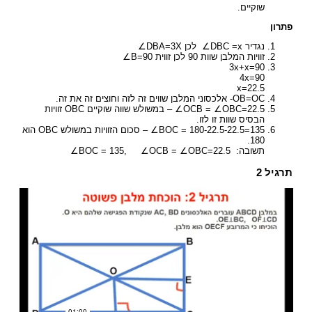
שוקיים.
פתרון
נגדיר DBC =x∠ לכן DBA=3X∠
זוויות המלבן שוות 90 לכן זווית B=90∠
3x+x=90
4x=90
x=22.5
OB=OC- אלכסוני המלבן שווים זה לזה וחוצים זה את זה.
OCB = ∠OBC=22.5∠ – במשולש שווה שוקיים OBC זוויות
הבסיס שוות זו לזו.
BOC = 180-22.5-22.5=135∠ – סכום הזוויות במשולש OBC הוא
180.
תשובה: BOC = 135, ∠OCB = ∠OBC=22.5∠
תרגיל 2