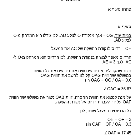
פתרון סעיף א
סעיף א
בניות עזר:
OG – אנך מנקודה O לצלע AD. לכן גודלו הוא המרחק מ-O
לצלע AD.
OE – רדיוס לנקודת ההשקה של AC את המעגל.
הרדיוס מאונך למשיק בנקודת ההשקה, לכן הרדיוס הוא המרחק מ-O ל-
AC, לכן: AE = 3
נזכור שמקבילית אם יודעים זווית אחת יודעים את כל הזוויות.
במשולש ישר זווית OAG קל לנו לחשב את הזווית OAG.
sin OAG = OG / OA = 0.6
∠OAG = 36.87
על מנת למצוא את הזווית החסרה, זווית OAB ניצור את משולש ישר הזווית
OAF על ידי העברת רדיוס אל נקודת ההשקה.
כל הרדיוסים במעגל שווים, לכן:
OE = OF = 3
sin OAF = OF / OA = 0.3
∠OAF = 17.45