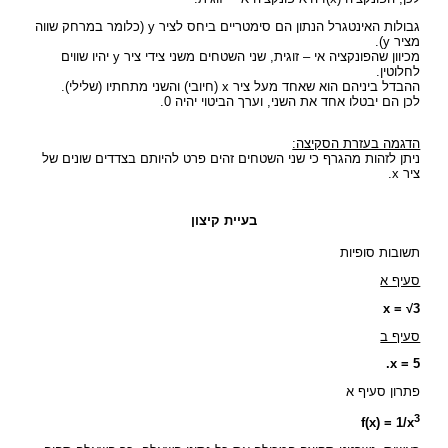
גבולות האינטגרל הנתון הם סימטריים ביחס לציר y (כלומר במרחק שווה
מציר y).
מכיוון שהפונקציה אי – זוגית, שני השטחים משני צידי ציר y יהיו שווים
לחלוטין.
ההבדל ביניהם הוא שאחד מעל ציר x (חיובי) והשני מתחתיו (שלילי).
לכן הם יבטלו אחד את השני, וערך הביטוי יהיה 0.
הדגמה בעזרת הסקיצה:
ניתן לזהות מהגרף כי שני השטחים זהים פרט להיותם בצדדים שונים של
ציר x.
בעיית קיצון
תשובות סופיות
סעיף א
x = √3
סעיף ב
x = 5.
פתרון סעיף א
3
f(x) = 1/x