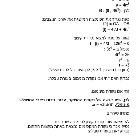
3
.
y = 4/t
3
לכן :
(B : (0 , 4/t
כעת נגדיר את הפונקציה המייצגת את אורכי הניצבים:
f(t) = OA + OB
3
f(t) = 4t/3 + 4/t
נגזור על מנת למצוא נקודות קיצון:
4
f ‘ (t) = 4/3 – 12/t
= 0
4
נכפול ב – 3t
:
4
4t
= 36
4
t
= 9
t = √3
(נתון כי t הוא בין 1 ל-5, לכן אינו יכול להיות שלילי).
נבדוק האם זוהי אכן נקודת מינימום בעזרת טבלה:
זוהי אכן נקודת מינימום.
לכן, שיעור ה- x של נקודת ההשקה, עבורו סכום ניצבי המשולש
מינימלי
, הוא: x = √3.
פתרון סעיף ב
לא מצאנו עוד נקודות קיצון לפונקציה שהגדרנו.
נסיק מכך כי נקודת המקסימום נמצאת באחת מקצוות התחום.
נבדוק זאת בעזרת טבלה: