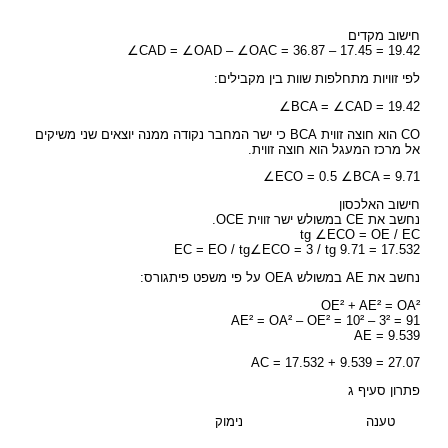
חישוב מקדים
∠CAD = ∠OAD – ∠OAC = 36.87 – 17.45 = 19.42
לפי זוויות מתחלפות שוות בין מקבילים:
∠BCA = ∠CAD = 19.42
CO הוא חוצה זווית BCA כי ישר המחבר נקודה ממנה יוצאים שני משיקים
אל מרכז המעגל הוא חוצה זווית.
∠ECO = 0.5 ∠BCA = 9.71
חישוב האלכסון
נחשב את CE במשולש ישר זווית OCE.
tg ∠ECO = OE / EC
EC = EO / tg∠ECO = 3 / tg 9.71 = 17.532
נחשב את AE במשולש OEA על פי משפט פיתגורס:
OE² + AE² = OA²
AE² = OA² – OE² = 10² – 3² = 91
AE = 9.539
AC = 17.532 + 9.539 = 27.07
פתרון סעיף ג
טענה
נימוק