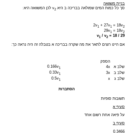
בניית משוואה
סך כל כמות המים שמולאה בבריכה ב היא v
לכן המשוואה היא:
2
2v
+ 27v
= 18v
1
1
2
29v
= 18v
1
2
v
/ v
= 18 / 29
1
2
אם היינו רוצים לתאר את מה שקרה בבריכה א בטבלה זה היה נראה כך:
הספק
0.166v
שלב א
4x
1
0.33v
שלב ב
3x
1
0.5v
שלב ג
x
1
הסתברות
תשובות סופיות
סעיף א
על פיאה אחת רשום אחד
סעיף ב
0.3466