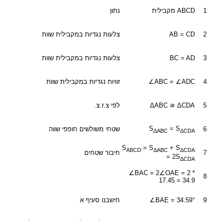
1
ABCD מקבילית
נתון
2
AB = CD
צלעות נגדיות במקבילית שוות
3
BC = AD
צלעות נגדיות במקבילית שוות
4
∠ABC = ∠ADC
זוויות נגדיות במקבילית שוות
5
ΔABC ≅ ΔCDA
לפי צ.ז.צ.
S
= S
6
שטחי משולשים חופפי שווה
ΔABC
ΔCDA
S
= S
+ S
ABCD
ΔABC
ΔCDA
7
חיבור שטחים
= 2S
ΔCDA
∠BAC = 2∠OAE = 2 *
8
17.45 = 34.9
9
∠BAE = 34.59°
חישבנו סעיף א