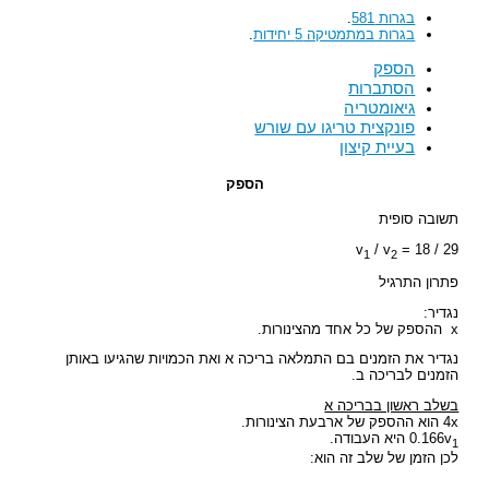
בגרות 581
.
בגרות במתמטיקה 5 יחידות
.
הספק
הסתברות
גיאומטריה
פונקצית טריגו עם שורש
בעיית קיצון
הספק
תשובה סופית
v
/ v
= 18 / 29
1
2
פתרון התרגיל
נגדיר:
x ההספק של כל אחד מהצינורות.
נגדיר את הזמנים בם התמלאה בריכה א ואת הכמויות שהגיעו באותן
הזמנים לבריכה ב.
בשלב ראשון בבריכה א
4x הוא ההספק של ארבעת הצינורות.
0.166v
היא העבודה.
1
לכן הזמן של שלב זה הוא: