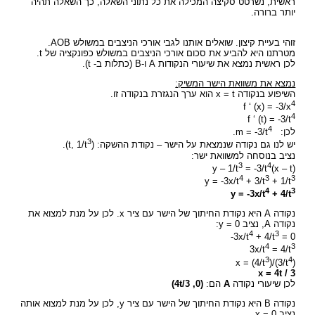
ראשית, נשרטט סקיצה המכילה את כל נתוני השאלה, כך השאלה תהיה
יותר ברורה.
זוהי בעיית קיצון. שואלים אותנו לגבי אורכי הניצבים במשולש AOB.
מטרתנו היא להביע את סכום אורכי הניצבים במשולש כפונקציה של t.
לכן ראשית נמצא את שיעורי הנקודות A ו-B (כתלות ב- t).
נמצא את משוואת הישר המשיק:
השיפוע בנקודה x = t הוא ערך הנגזרת בנקודה זו.
4
f ‘ (x) = -3/x
4
f ‘ (t) = -3/t
4
לכן: m = -3/t
.
3
יש לנו גם נקודה שנמצאת על הישר – נקודת ההשקה: (t, 1/t
).
נציב בנוסחה למשוואת ישר:
3
4
= -3/t
(x – t
(y – 1/t
4
3
3
y = -3x/t
+ 3/t
+ 1/t
4
3
y = -3x/t
+ 4/t
נקודה A היא נקודת החיתוך של הישר עם ציר x. לכן על מנת למצוא את
נקודה A, נציב y = 0:
4
3
3x/t
+ 4/t
= 0-
4
3
3x/t
= 4/t
3
4
)/(3/t
(x = (4/t
x = 4t / 3
לכן שיעורי נקודה
A
הם:
(0, 4t/3)
נקודה B היא נקודת החיתוך של הישר עם ציר y, לכן על מנת למצוא אותה
נציב x = 0.