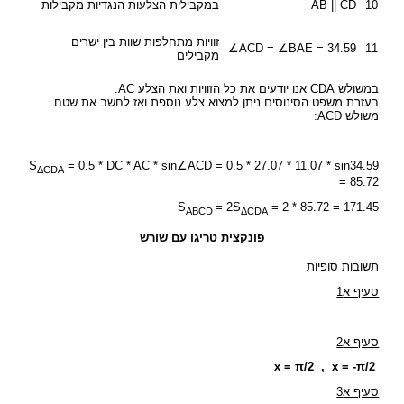
10
AB || CD
במקבילית הצלעות הנגדיות מקבילות
זוויות מתחלפות שוות בין ישרים
∠ACD = ∠BAE = 34.59
11
מקבילים
במשולש CDA אנו יודעים את כל הזוויות ואת הצלע AC.
בעזרת משפט הסינוסים ניתן למצוא צלע נוספת ואז לחשב את שטח
משולש ACD:
S
= 0.5 * DC * AC * sin∠ACD = 0.5 * 27.07 * 11.07 * sin34.59
ΔCDA
= 85.72
S
= 2S
= 2 * 85.72 = 171.45
ABCD
ΔCDA
פונקצית טריגו עם שורש
תשובות סופיות
סעיף א1
סעיף א2
x = π/2 , x = -π/2
סעיף א3