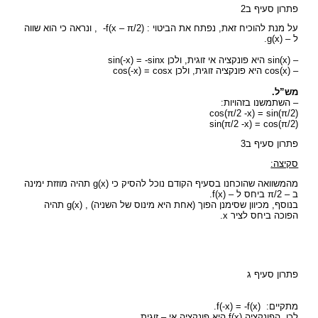
פתרון סעיף ב2
על מנת להוכיח זאת, נפתח את הביטוי : (f(x – π/2- , ונראה כי הוא שווה
ל – (g(x.
– (sin(x היא פונקציה אי זוגית, ולכן sin(-x) = -sinx
– (cos(x היא פונקציה זוגית, ולכן cos(-x) = cosx
מש”ל.
– השתמשנו בזהויות:
(cos(π/2 -x) = sin(π/2
(sin(π/2 -x) = cos(π/2
פתרון סעיף ב3
סקיצה:
מהמשוואה שהוכחנו בסעיף הקודם נוכל להסיק כי (g(x תהיה מוזזת ימינה
ב – π/2 ביחס ל – (f(x.
בנוסף, מכיוון שסימנן הפוך (אחת היא מינוס של השניה) , (g(x תהיה
הפוכה ביחס לציר x.
פתרון סעיף ג
מתקיים: (f(-x) = -f(x.
לכן, הפונקציה (f(x היא פונקציה אי – זוגית.