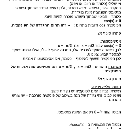
אי שלילי (כלומר או חיובי או אפס).
במקרה שלנו, השורש נמצא במכנה, ולכן כאשר הביטוי שבתוך השורש
מתאפס הפונקציה אינה מוגדרת.
כלומר – הביטוי שבתוך השורש מוכרח להיות חיובי.
cos(x) > 0
הפונקציה cos חיובית בתחום :
– זהו תחום ההגדרה של הפונקציה.
פתרון סעיף א2
אסימפטוטות:
cos(x) = 0 עבור
x = π/2
וגם
x = -π/2
.
לכן, כאשר x שואף לערכים אלו, המכנה ישאף ל – 0, ואילו המונה ישאף
למספר קבוע שאינו 0.
לכן הפונקציה תשאף לאינסוף – כלומר, אלו אסימפטוטות אנכיות.
תשובה:
הישרים x = π/2 , x = -π/2 הם אסימפטוטות אנכיות של
הפונקציה.
פתרון סעיף א3
תחומי עלייה וירידה:
ראשית, נבדוק האם לפונקציה יש נקודות קיצון:
(שימו לב כי זוהי נגזרת של מנה בשילוב של פונקציה מורכבת – יש שורש
במכנה).
הביטוי שווה ל – 0 רק אם המונה מתאפס.
נכפול את המשוואה ב – 2*cosx√:
2
2