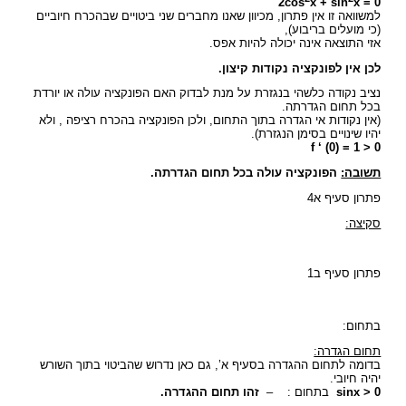
2cos
x + sin
x = 0
למשוואה זו אין פתרון, מכיוון שאנו מחברים שני ביטויים שבהכרח חיוביים
(כי מועלים בריבוע),
אזי התוצאה אינה יכולה להיות אפס.
לכן אין לפונקציה נקודות קיצון.
נציב נקודה כלשהי בנגזרת על מנת לבדוק האם הפונקציה עולה או יורדת
בכל תחום הגדרתה.
(אין נקודות אי הגדרה בתוך התחום, ולכן הפונקציה בהכרח רציפה , ולא
יהיו שינויים בסימן הנגזרת).
f ‘ (0) = 1 > 0
תשובה:
הפונקציה עולה בכל תחום הגדרתה.
פתרון סעיף א4
סקיצה:
פתרון סעיף ב1
בתחום:
תחום הגדרה:
בדומה לתחום ההגדרה בסעיף א’, גם כאן נדרוש שהביטוי בתוך השורש
יהיה חיובי.
sinx > 0
בתחום :
–
זהו תחום ההגדרה.