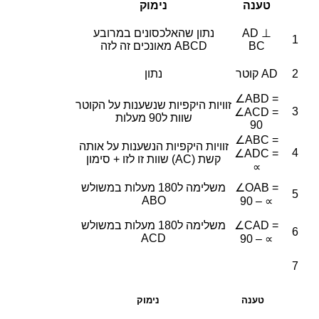
טענה
נימוק
AD ⊥
נתון שהאלכסונים במרובע
1
BC
ABCD מאונכים זה לזה
2
AD קוטר
נתון
∠ABD =
זוויות היקפיות שנשענות על הקוטר
3
∠ACD =
שוות ל90 מעלות
90
∠ABC =
זוויות היקפיות הנשענות על אותה
4
∠ADC =
קשת (AC) שוות זו לזו + סימון
∝
∠OAB =
משלימה ל180 מעלות במשולש
5
ABO
90 – ∝
∠CAD =
משלימה ל180 מעלות במשולש
6
ACD
90 – ∝
7
טענה
נימוק