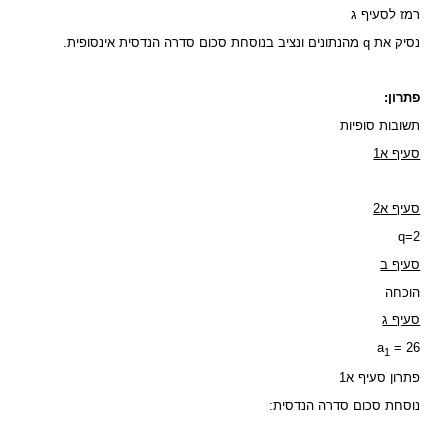
רמז לסעיף ג
נסיק את q מהנתונים ונציב בנוסחת סכום סדרה הנדסית אינסופית.
פתרון:
תשובות סופיות
סעיף א1
סעיף א2
q=2
סעיף ב
הוכחה
סעיף ג
a
= 26
1
פתרון סעיף א1
נוסחת סכום סדרה הנדסית: