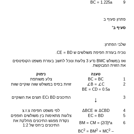
BC = 1.225a
9
פתרון סעיף ב
סעיף ב’
שלבי הפתרון:
נוכיח בעזרת חפיפת משולשים ש CE = BD.
ואז במשולש BMC נדע 3 צלעות ונוכל לחשב בעזרת משפט הקוסינוסים
את הזווית המבוקשת.
טענה
נימוק
1
BC = BC
צלע משותפת
2
∠B = ∠C
זוויות בסיס במשולש שווה שוקיים שוות
BE = CD = 0.5a
3
התיכונים BD וEC חוצים את השוקיים
↓
4
ΔBCE ≅ ΔCBD
לפי משפט חפיפה צ.ז.צ
5
EC = BD
צלעות מתאימות בין משולשים חופפים
נקודת מפגש התיכונים מחלקת את
BM = CM = (2/3)*a
6
התיכונים ביחס של 1:2
2
2
2
BC
= BM
+ MC
–