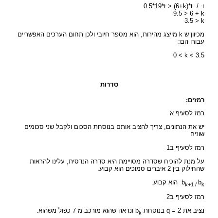
0.5*19*t > (6+k)*t / :t
9.5 > 6 + k
3.5 > k
מכיוון ש k מייצג מהירות, הוא מספר חיובי ולכן תחום הערכים האפשריים
עבורו הם:
0 < k < 3.5
סדרות
רמזים:
רמז לסעיף א
יש את הנתונים, צריך להציב אותם בנוסחת הסכום ולקבל שני סכומים
שונים
רמז לסעיף ב1
על מנת להוכיח שסדרה מסויימת היא סדרה הנדסית, עלינו להראות
שהחילוק בין 2 איברים סמוכים הוא קבוע.
b
b
הוא קבוע.
k+1 /
k
רמז לסעיף ב2
נציב את q = 2 בנוסחת b
ונראה שהוא מורכב מ 7 כפול משהוא.
k