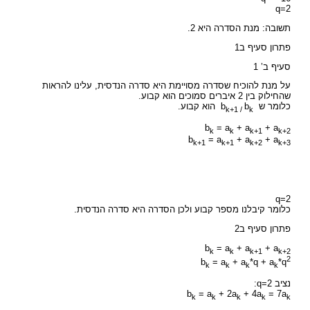
q=2
תשובה: מנת הסדרה היא 2.
פתרון סעיף ב1
סעיף ב’ 1
על מנת להוכיח שסדרה מסויימת היא סדרה הנדסית, עלינו להראות
שהחילוק בין 2 איברים סמוכים הוא קבוע.
כלומר ש b
b
הוא קבוע.
k+1 /
k
b
= a
+ a
+ a
k
k
k+1
k+2
b
= a
+ a
+ a
k+1
k+1
k+2
k+3
q=2
כלומר קיבלנו מספר קבוע ולכן הסדרה היא סדרה הנדסית.
פתרון סעיף ב2
b
= a
+ a
+ a
k
k
k+1
k+2
2
b
= a
+ a
*q + a
*q
k
k
k
k
נציב q=2:
b
= a
+ 2a
+ 4a
= 7a
k
k
k
k
k