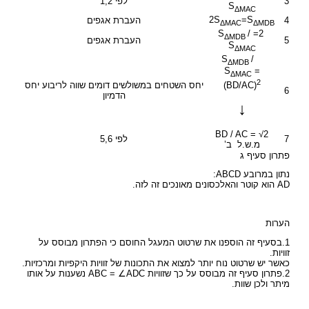
3
לפי 1,2
S
ΔMAC
2S
=S
4
העברת אגפים
ΔMAC
ΔMDB
/
2= S
ΔMDB
5
העברת אגפים
S
ΔMAC
/
S
ΔMDB
S
=
ΔMAC
2
יחס השטחים במשולשים דומים שווה לריבוע יחס
(BD/AC)
6
הדמיון
↓
BD / AC = √2
7
לפי 5,6
מ.ש.ל ב’
פתרון סעיף ג
נתון במרובע ABCD:
AD הוא קוטר והאלכסונים מאונכים זה לזה.
הערות
1.בסעיף זה הוספנו את שרטוט המעגל החוסם כי הפתרון מבוסס על
זוויות.
כאשר יש שרטוט נוח יותר למצוא את התכונות של זוויות היקפיות ומרכזיות.
2.פתרון סעיף זה מבוסס על כך שזוויות ABC = ∠ADC נשענות על אותו
מיתר ולכן שוות.