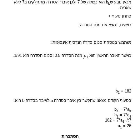
מכאן נובע שb
הוא כפולה של 7 ולכן איברי הסדרה מתחלקים ב7 ללא
k
שארית.
פתרון סעיף ג
ראשית, נמצא את מנת הסדרה:
נשתמש בנוסחת סכום סדרה הנדסית אינסופית:
כאשר האיבר הראשון הוא c
מנת הסדרה 0.5 וסכום הסדרה הוא 1/91.
1,
b
= 182
1
בסעיף הקודם מצאנו שהקשר בין איבר בסדרה a לאיבר בסדרה b הוא:
b
= 7*a
k
k
b
= 7*a
1
1
182 = 7*a
/:7
1
a
= 26
1
הסתברות