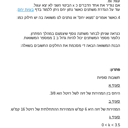
עגול 8x.
אם נגדיר את אחד הדברים כ x הביטוי השני לא יצא עגול.
עוד על הגדרת משתנים כאשר נתון יחס ניתן ללמוד בדף
בעיות יחס
.
4.כאשר אומרים “מצאו יחס” או נותנים לנו משוואה בה יש חילוק כמו:
כנראה שניתן לבחור משתנה נוסף שיצמצם במהלך הפתרון.
כלומר מספר המשתנים יכול להיות גדול ב 1 ממספר המשוואות.
הבנת המשוואה הבאה די מסכמת את החלקים החשובים בשאלה:
פתרון:
תשובות סופיות
סעיף א
היחס בין המהירות של זיוה לשל רויטל הוא 3/8.
סעיף ב
המהירות של זיוה היא 6 קמ”ש והמהירות ההתחלתית של רויטל 16 קמ”ש.
סעיף ג
0 < k < 3.5