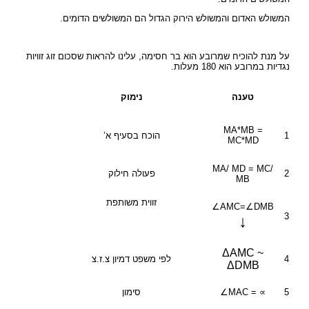
המשולש האדום והמשולש הירוק הגדול הם המשולשים הדומים.
על מנת להוכיח שמרובע הוא בר חסימה, עלינו להראות שסכום זוג זוויות
נגדיות במרובע הוא 180 מעלות.
טענה
נימוק
MA*MB =
1
הוכח בסעיף א’
MC*MD
MA/ MD = MC/
2
פעולה חילוק
MB
זווית משותפת
∠AMC=∠DMB
3
↓
ΔAMC ~
4
לפי משפט דמיון צ.ז.צ
ΔDMB
5
∠MAC = ∝
סימון