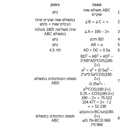
טענה
נימוק
ABC משולש שווה
1
נתון
שוקיים
במשולש שווה שוקיים זוויות
∠B = ∠C = ∝
2
הבסיס שוות + סימון
זווית משלימה ל180 מעלות
∠A = 180 – 2∝
3
במשולש ABC
4
BD תיכון
נתון
5
AB = a
נתון
6
AD = DC = 0.5a
לפי 4,5
2
2
2
BD
= AB
+ AD
–
2*AB*AD*COS(180-
2∝)
2
2
2
a
= a
+ (0.5a)
–
2*a*0.5a*COS(180-
משפט הקוסינוסים במשולש
2∝)
7
ABD
2
-0.25a
= -
2
a
*COS(180-2∝)
0.25 = COS(180-2∝)
180 – 2∝ = 75.522
104.477 = 2∝ /:2
∝ = 52.238
a/(sin∝)=BC/sin(180-
2∝)
משפט הסינוסים במשולש
8
ABC
a/0.79=BC/0.968
/*0.968