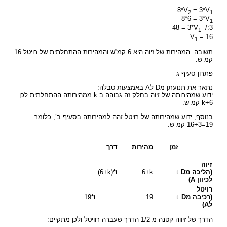
8*V
= 3*V
2
1
8*6 = 3*V
1
48 = 3*V
/:3
1
V
= 16
1
תשובה: המהירות של זיוה היא 6 קמ”ש והמהירות ההתחלתית של רויטל 16
קמ”ש.
פתרון סעיף ג
נתאר את תנועתן מD לA באמצעות טבלה:
ידוע שמהירותה של זיוה בחלק זה גבוהה ב k ממהירותה ההתחלתית לכן
6+k קמ”ש.
בנוסף, ידוע שמהירותה של רויטל זהה למהירותה בסעיף ב’, כלומר
19=16+3 קמ”ש.
זמן
מהירות
דרך
זיוה
(הליכה מD
t
6+k
(6+k)*t
לכיוון A)
רויטל
(רכיבה מD
t
19
19*t
לA)
הדרך של זיווה קטנה מ 1/2 הדרך שעברה רוויטל ולכן מתקיים: