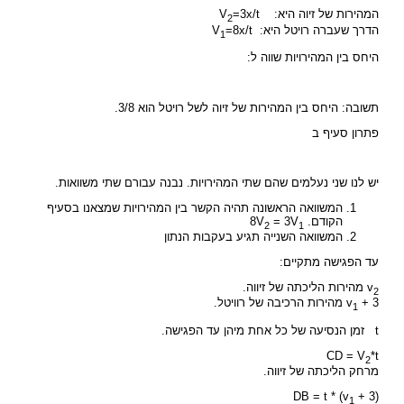
המהירות של זיוה היא: V
=3x/t
2
הדרך שעברה רויטל היא: V
=8x/t
1
היחס בין המהירויות שווה ל:
תשובה: היחס בין המהירות של זיוה לשל רויטל הוא 3/8.
פתרון סעיף ב
יש לנו שני נעלמים שהם שתי המהירויות. נבנה עבורם שתי משוואות.
המשוואה הראשונה תהיה הקשר בין המהירויות שמצאנו בסעיף
הקודם. 8V
= 3V
2
1
המשוואה השנייה תגיע בעקבות הנתון
עד הפגישה מתקיים:
v
מהירות הליכתה של זיווה.
2
+ 3 מהירות הרכיבה של רוויטל.
v
1
t זמן הנסיעה של כל אחת מיהן עד הפגישה.
CD = V
*t
2
מרחק הליכתה של זיווה.
DB = t * (v
+ 3)
1