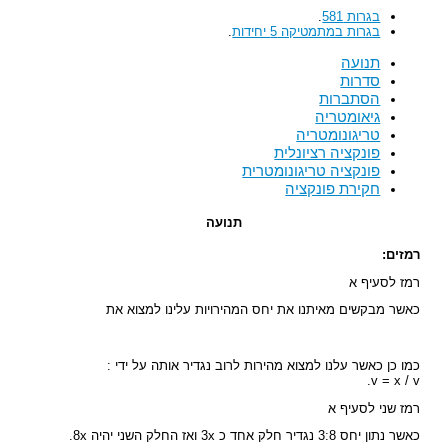
בגרות 581
.
בגרות במתמטיקה 5 יחידות
.
תנועה
סדרות
הסתברות
גיאומטריה
טריגונומטריה
פונקציה רציונלית
פונקציה טריגונומטרית
חקירת פונקציה
תנועה
רמזים:
רמז לסעיף א
כאשר מבקשים מאיתנו את יחס המהירויות עלינו למצוא את
כמו כן כאשר עלנו למצוא מהירות לרוב נגדיר אותה על ידי :
v = x / v.
רמז שני לסעיף א
כאשר נתון יחס 3:8 נגדיר חלק אחד כ 3x ואז החלק השני יהיה 8x.