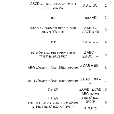
נתון שהאלכסונים במרובע ABCD
AD ⊥ BC
1
מאונכים זה לזה
2
AD קוטר
נתון
∠ABD =
זוויות היקפיות שנשענות על הקוטר
3
∠ACD = 90
שוות ל90 מעלות
4
∠ABC = ∝
סימון
∠ABC =
זוויות היקפיות הנשענות על אותה
5
∠ADC = ∝
קשת (AC) שוות זו לזו
∠OAB = 90 –
6
משלימה ל180 מעלות במשולש ABO
∝
∠CAD = 90 –
7
משלימה ל180 מעלות במשולש ACD
∝
8
∠OAB=∠CAD
לפי 6,7
משולש ABC
משולש שווה
לפי 1,8
שוקיים
9
משולש שבו הגובה הוא גם חוצה זווית
הראש הוא משולש שווה שוקיים
מ.ש.ל ג’