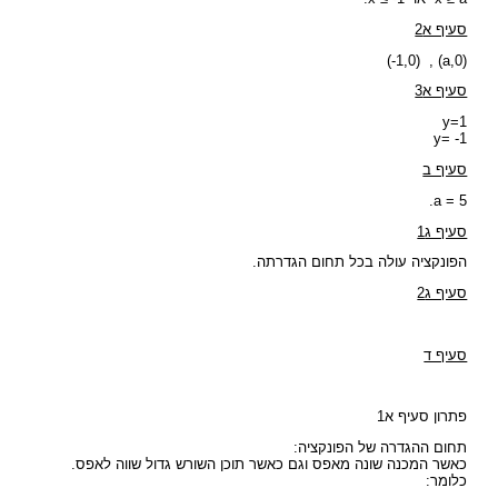
סעיף א2
(-1,0) , (a,0)
סעיף א3
y=1
y= -1
סעיף ב
a = 5.
סעיף ג1
הפונקציה עולה בכל תחום הגדרתה.
סעיף ג2
סעיף ד
פתרון סעיף א1
תחום ההגדרה של הפונקציה:
כאשר המכנה שונה מאפס וגם כאשר תוכן השורש גדול שווה לאפס.
כלומר: