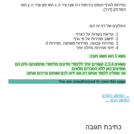
נתייחס לגרף הנפוץ בכיתות ז-ח שבו ציר ה x הוא זמן וציר ה y הוא
המרחק (דרך).
החלקים של דף זה הם:
קריאת נקודות על הגרף.
חישוב מהירות על פי גרף.
מהירות קבועה, מהירות משתנה, מהירות 0.
זיהוי מהירות גדולה יותר.
נושא 1 הוא נושא חובה.
נושאים 2,3,4 קשורים יותר ללימודי מדעים מלימודי מתמטיקה ולכן הם
מופיעים כאן ללא הסברים מלאים.
אני ממליץ ללמוד אותם רק אם ידוע לכם שאתם צריכים אותם.
You are unauthorized to view this page.
→
הפוסט הקודם
הפוסט הבא
←
כתיבת תגובה