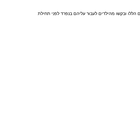
ם 2-3 תרגילים במבחן זה רשמו בכתב את את התרגילים הללו ובקשו מהילדים לעבור עליהם בנפרד לפני תחילת