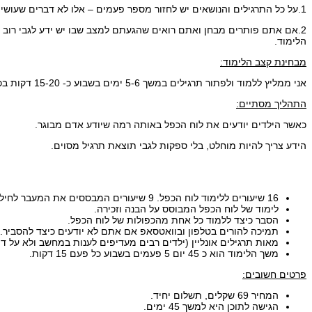
1.על כל התרגילים והנושאים יש לחזור מספר פעמים – אלו לא דברים שעושים פעם אחת וממשיכים הלאה.
הלימוד.
מבחינת קצב הלימוד:
אני ממליץ ללמוד ולפתור תרגילים במשך 5-6 ימים בשבוע כ- 15-20 דקות בכל פעם.
התהליך מסתיים:
כאשר הילדים יודעים את לוח הכפל באותה רמה שיודע אדם מבוגר.
הידע צריך להיות מוחלט, בלי ספקות לגבי תוצאת תרגיל מסוים.
16 שיעורים ללימוד לוח הכפל. 9 שיעורים המבססים את המעבר לחילוק.
לימוד של לוח הכפל המבוסס על הבנה וזכירה.
הסבר כיצד ללמוד כל אחת מהכפולות של לוח הכפל.
תמיכה להורים בטלפון ובוואטסאפ אם אתם לא יודעים כיצד להסביר.
מאות תרגילים אונליין (ילדים רבים מעדיפים לענות במחשב ולא על דף
משך הלימוד הוא כ 45 יום 5 פעמים בשבוע כל פעם 15 דקות.
פרטים חשובים:
המחיר 69 שקלים, תשלום יחיד.
הגישה לתוכן היא למשך 45 ימים.