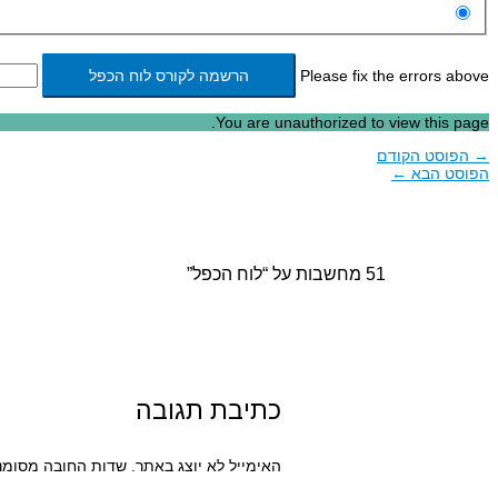
Please fix the errors above
You are unauthorized to view this page.
→
הפוסט הקודם
הפוסט הבא
←
51 מחשבות על “לוח הכפל”
כתיבת תגובה
האימייל לא יוצג באתר.
שדות החובה מסומנ