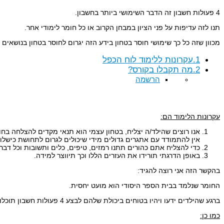
4 פעולות חשבון זה הדבר השימושי ביותר בחשבון.
תנו לזה עדיפות על פני הציון במבחן הקרוב או כל חומר לימודי אחר.
מכוון שזה כל כך שימושי חוסר בטחון בידע הזה יגרום לחוסר בטחון בנושאים 
1.עקרונות ללימוד לוח הכפל
2.מה תקבלו בקורס?
הרשמה
עקרונות הלימוד הם:
אנו רוצים שהילד/ה יצליח, בטחון עצמי הוא תנאי מקדים להצלחה בחו
אין להתמודד עם אתגרים גדולים מידי שיכולים לגרום לתחושת כישלון
כדי להצליח אתם כהורים תתנו רמזים, טיפים, כלים ותשובות וכל דבר 
באופן הדרגתי תורידו את העזרים הללו וכך תיווצר למידה.
בהקשר הזה אני רוצה להגיד:
החומר שנלמד בבית הספר היסודי הוא מועט יחסית.
ברגע שהילדים ידעו ויהיו בטוחים ביכולת שלהם לבצע 4 פעולות חשבון תוכלו להשלים חלקים גדולים מהחומר הנלמד במהירות.
כמו כן: