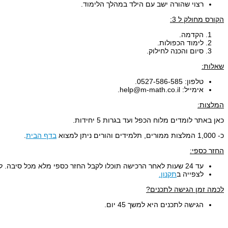
רצוי שהורה ישב עם הילד במהלך הלימוד.
הקורס מחולק ל 3:
הקדמה.
לימוד הכפולות.
סיום והכנה לחילוק.
שאלות:
טלפון: 0527-586-585.
אימייל: help@m-math.co.il.
המלצות:
כאן באתר לומדים מלוח הכפל ועד בגרות 5 יחידות.
כ- 1,000 המלצות ממורים, תלמידים והורים ניתן למצוא
בדף הבית
.
החזר כספי:
עד 24 שעות לאחר הרכישה תוכלו לקבל החזר כספי מלא מכל סיבה. לאחר מיכן לא ניתן לקבל החזר כספי.
לצפייה ב
תקנון.
לכמה זמן הגישה לתכנים?
הגישה לתכנים היא למשך 45 יום.