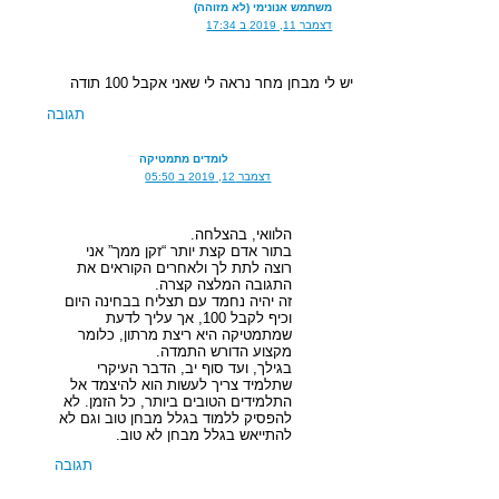
משתמש אנונימי (לא מזוהה)
דצמבר 11, 2019 ב 17:34
יש לי מבחן מחר נראה לי שאני אקבל 100 תודה
תגובה
לומדים מתמטיקה
דצמבר 12, 2019 ב 05:50
הלוואי, בהצלחה.
בתור אדם קצת יותר “זקן ממך” אני
רוצה לתת לך ולאחרים הקוראים את
התגובה המלצה קצרה.
זה יהיה נחמד עם תצליח בבחינה היום
וכיף לקבל 100, אך עליך לדעת
שמתמטיקה היא ריצת מרתון, כלומר
מקצוע הדורש התמדה.
בגילך, ועד סוף יב, הדבר העיקרי
שתלמיד צריך לעשות הוא להיצמד אל
התלמידים הטובים ביותר, כל הזמן. לא
להפסיק ללמוד בגלל מבחן טוב וגם לא
להתייאש בגלל מבחן לא טוב.
תגובה