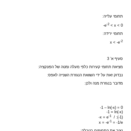
תחומי עלייה:
-2
-e
< x < 0
תחומי ירידה:
-2
x < -e
סעיף א’ 3
מציאת תחומי קעירות כלפי מעלה ומטה של הפונקציה:
נבדוק זאת על ידי השוואת הנגזרת השנייה לאפס:
מדובר בנגזרת מנה ולכן:
-1 – ln(-x) = 0
-1 = ln(-x)
-1
-x = e
/ :(-1)
-1
x = -e
= -1/e
נציב את התחומים בטבלה: