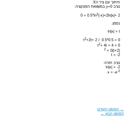
חיתוך עם ציר הX:
נציב y=0 במשוואת הפונקציה:
2
0 = 0.5*ln
(-x)+2ln|x|+ 2
נסמן:
ln|x| = t
2
+2t+ 2 /: 0.5
0 = 0.5*t
2
+ 4t + 4
0 = t
2
= 0
(t+2)
t = -2
נציב חזרה:
ln|x| = -2
-2
x = -e
→
הפוסט הקודם
הפוסט הבא
←