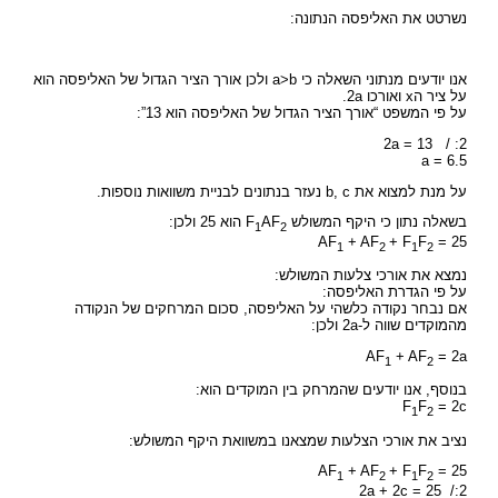
נשרטט את האליפסה הנתונה:
אנו יודעים מנתוני השאלה כי a>b ולכן אורך הציר הגדול של האליפסה הוא
על ציר הx ואורכו 2a.
על פי המשפט “אורך הציר הגדול של האליפסה הוא 13”:
2a = 13 / :2
a = 6.5
על מנת למצוא את b, c נעזר בנתונים לבניית משוואות נוספות.
בשאלה נתון כי היקף המשולש F
AF
הוא 25 ולכן:
1
2
AF
+ AF
+ F
F
= 25
1
2
1
2
נמצא את אורכי צלעות המשולש:
על פי הגדרת האליפסה:
אם נבחר נקודה כלשהי על האליפסה, סכום המרחקים של הנקודה
מהמוקדים שווה ל-2a ולכן:
AF
+ AF
= 2a
1
2
בנוסף, אנו יודעים שהמרחק בין המוקדים הוא:
F
F
= 2c
1
2
נציב את אורכי הצלעות שמצאנו במשוואת היקף המשולש:
AF
+ AF
+ F
F
= 25
1
2
1
2
2a + 2c = 25 /:2