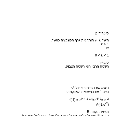
סעיף ד’ 2
הישר y=k חותך את גרף הפונקציה כאשר:
k > 1
או
0 < k < 1
סעיף ה’
השטח הרצוי הוא השטח הצבוע:
נמצא את נקודת הפיתול A:
נציב x=-1 במשוואת הפונקציה:
[4/(-1-1)]
4/-2
-2
f(-1) = e
=e
= e
-2
A(-1,e
)
מציאת נקודה B:
נקודה B מקבילה לציר הx ולכן ערך הY שלה זהה לשל נקודה A.