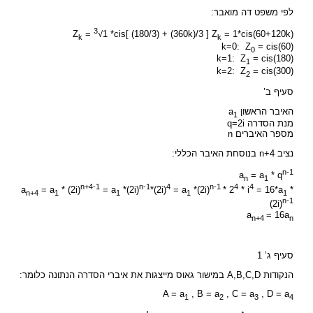
לפי משפט דה מואבר:
3
Z
=
√1 *cis[ (180/3) + (360k)/3 ] Z
= 1*cis(60+120k)
k
k
k=0: Z
= cis(60)
0
k=1: Z
= cis(180)
1
k=2: Z
= cis(300)
2
סעיף ב’
האיבר הראשון a
1
מנת הסדרה q=2i
מספר האיברים n
נציב n+4 בנוסחת האיבר הכללי:
n-1
a
= a
* q
n
1
n+4-1
n-1
4
n-1
4
4
a
= a
* (2i)
= a
*(2i)
*(2i)
= a
*(2i)
* 2
* i
= 16*a
*
n+4
1
1
1
1
n-1
(2i)
a
= 16a
n+4
n
סעיף ג’ 1
הנקודות A,B,C,D במישור גאוס מייצגות את איברי הסדרה הנתונה כלומר:
A = a
, B = a
, C = a
, D = a
1
2
3
4