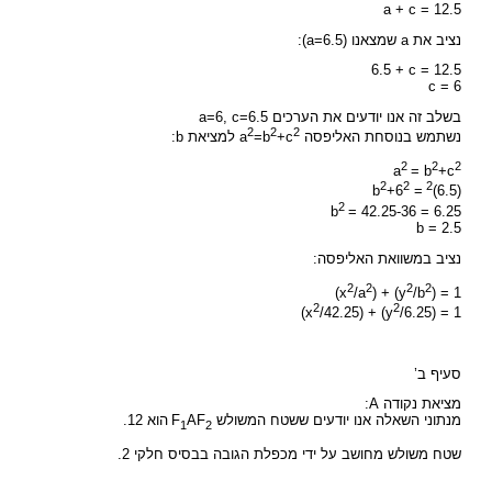
a + c = 12.5
נציב את a שמצאנו (a=6.5):
6.5 + c = 12.5
c = 6
בשלב זה אנו יודעים את הערכים a=6, c=6.5
2
2
2
נשתמש בנוסחת האליפסה a
+c
=b
למציאת b:
2
2
2
a
= b
+c
2
2
2
+6
= b
(6.5)
2
b
= 42.25-36 = 6.25
b = 2.5
נציב במשוואת האליפסה:
2
2
2
2
(x
/a
) + (y
/b
) = 1
2
2
(x
/42.25) + (y
/6.25) = 1
סעיף ב’
מציאת נקודה A:
מנתוני השאלה אנו יודעים ששטח המשולש F
AF
הוא 12.
1
2
שטח משולש מחושב על ידי מכפלת הגובה בבסיס חלקי 2.