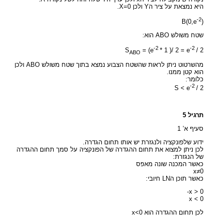
היא נמצאת על ציר הY ולכן X=0.
-2
B(0,e
)
שטח משולש ABO הוא:
-2
-2
S
= (e
* 1 )/ 2 = e
/ 2
ABO
מהשרטוט ניתן לראות שהשטח הצבוע נמצא בתוך שטח משולש ABO ולכן
הוא קטן ממנו.
כלומר:
-2
S < e
/ 2
תרגיל 5
סעיף א’ 1
ידוע שלפונקציה ולנגזרת יש אותו תחום הגדרה.
לכן ניתן למצוא את תחום ההגדרה של הפונקציה על סמך תחום ההגדרה
של הנגזרת:
כאשר המכנה שונה מאפס
x≠0
כאשר תוכן הLN חיובי:
-x > 0
x < 0
לכן תחום ההגדרה הוא x<0