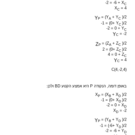
-2 = -6 + X
C
X
= 4
C
= (Y
+ Y
)/2
Y
P
A
C
-1 = (0+ Y
)/2
C
-2 = 0 + Y
C
= -2
Y
C
= (Z
+ Z
)/2
Z
P
A
C
2 = (0+ Z
)/2
C
4 = 0 + Z
C
= 4
Y
C
C(4,-2,4)
באופן דומה, הנקודה P היא אמצע הקטע BD ולכן:
X
= (X
+ X
)/2
P
B
D
-1 = (0+ X
)/2
D
-2 = 0 + X
D
X
= -2
D
= (Y
+ Y
)/2
Y
P
B
D
-1 = (-6+ Y
)/2
D
-2 = -6 + Y
D