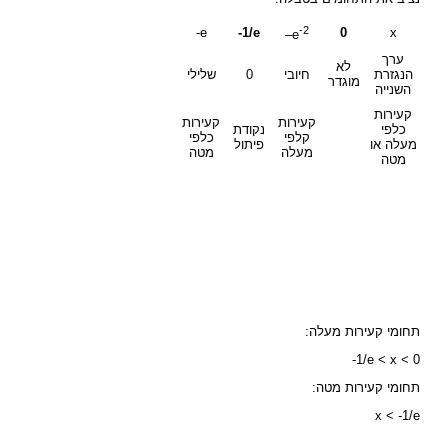
-2
e-
-1/e
0
x
–
e
ערך
לא
הנגזרת
חיובי
0
שלילי
מוגדר
השנייה
קעירות
קעירות
קעירות
כלפי
נקודת
קלפי
כלפי
מעלה או
פיתול
מעלה
מטה
מטה
תחומי קעירות מעלה:
-1/e < x < 0
תחומי קעירות מטה:
x < -1/e