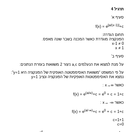
תרגיל 4
סעיף א’
[a/(x-1)]
f(x) = e
+c
תחום הגדרה:
הפונקציה מוגדרת כאשר המכנה בשבר שונה מאפס.
x-1 ≠ 0
x ≠ 1
סעיף ב’
על מנת למצוא את הנעלמים a,c ניצור 2 משוואות בעזרת הנתונים:
על פי המשפט “משוואת האסימפטוטה האופקית של הפונקציה היא y=1”:
נמצא את האסימפטוטות האופקיות של הפונקציה ונציב y=1
כאשר ∞→x :
(a/∞)
0
f(x) = e
+c = e
+ c = 1+c
כאשר ∞- →x :
(a/-∞)
0
f(x) = e
+c = e
+ c = 1+c
1+c=1
c=0
-4