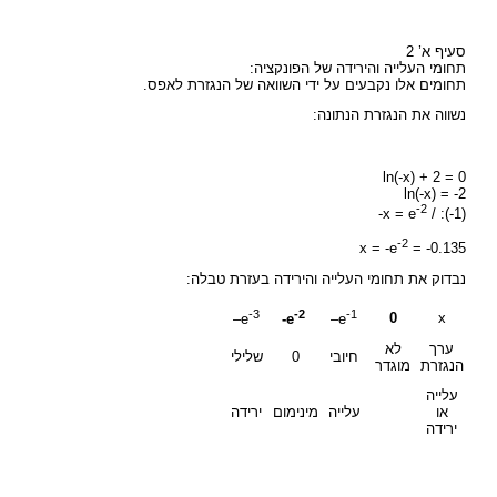
סעיף א’ 2
תחומי העלייה והירידה של הפונקציה:
תחומים אלו נקבעים על ידי השוואה של הנגזרת לאפס.
נשווה את הנגזרת הנתונה:
ln(-x) + 2 = 0
ln(-x) = -2
-2
-x = e
/ :(-1)
-2
x = -e
= -0.135
נבדוק את תחומי העלייה והירידה בעזרת טבלה:
-3
-2
-1
0
x
–
e
-e
–
e
ערך
לא
חיובי
0
שלילי
הנגזרת
מוגדר
עלייה
או
עלייה
מינימום
ירידה
ירידה