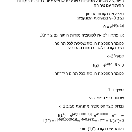
הפונקציה משתנה מחיוביות לשליליות או משליליות לחיוביות בנקודות
החיתוך עם ציר הX.
נמצא את נקודות החיתוך:
נציב y=0 במשוואת הפונקציה:
[4/(x-1)]
0 = e
אין פתרון ולכן אין לפונקציה נקודות חיתוך עם ציר הX.
כלומר הפונקציה חיובית/שלילית לכל תחומה.
נציב נקודה כלשהי בתחום ההגדרה:
למשל x=2
[4/(2-1)]
f(2) = e
> 0
כלומר הפונקציה חיובית בכל תחום הגדרתה.
סעיף ד’ 1
שרטוט גרף הפונקציה:
נבדוק כיצד הפונקציה מתנהגת סביב x=1:
+
[4/(1.0001-1)]
4/0.0001
∞
f(1
) = e
=e
= e
= ∞
–
[4/(0.0009-1)]
4/-0.9991
–
∞
∞
f(1
) = e
=e
= e
= 1/(e
)=0
כלומר יש בנקודה (1,0) חור: