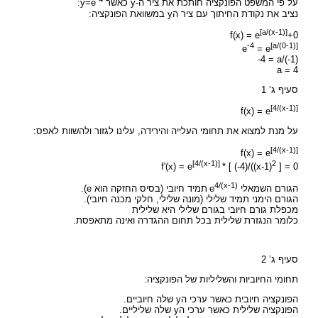
על פי המשפט הפונקציה חותכת את ציר ה-y כאשר y=e
:
נציב את נקודת החיתוך עם ציר הy במשוואת הפונקציה:
[a/(x-1)]
f(x) = e
+0
-4
[a/(0-1)]
e
= e
-4 = a/(-1)
a = 4
סעיף ג’ 1
[4/(x-1)]
f(x) = e
על מנת למצוא את תחומי העלייה והירידה, עלינו לגזור ולהשוות לאפס:
[4/(x-1)]
f(x) = e
[4/(x-1)]
2
f'(x) = e
* [ (-4)/((x-1)
] = 0
4/(x-1
(
הגורם השמאלי
e
תמיד חיובי (בסיס החזקה הוא e).
הגורם הימני תמיד שלילי (מונה שלילי, חלקי מכנה חיובי).
מכפלת גורם חיובי בגורם שלילי היא שלילית
כלומר הנגזרת שלילית בכל תחום ההגדרה ואינה מתאפסת.
סעיף ג’ 2
תחומי החיוביות והשליליות של הפונקציה:
הפונקציה חיובית כאשר ערכי הy שלה חיוביים.
הפונקציה שלילית כאשר ערכי הy שלה שליליים.