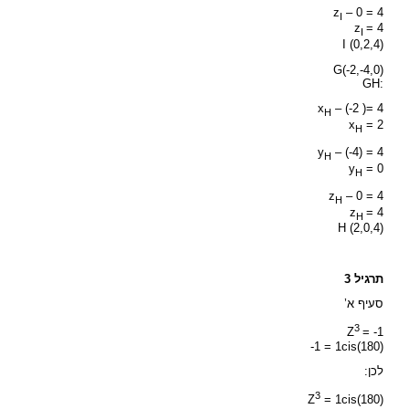
z
– 0 = 4
I
z
= 4
I
I (0,2,4)
G(-2,-4,0)
GH:
x
– (-2 )= 4
H
x
= 2
H
y
– (-4) = 4
H
y
= 0
H
z
– 0 = 4
H
z
= 4
H
H (2,0,4)
תרגיל 3
סעיף א’
3
Z
= -1
-1 = 1cis(180)
לכן:
3
Z
= 1cis(180)