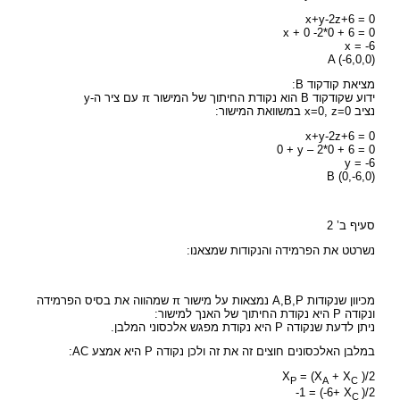
x+y-2z+6 = 0
x + 0 -2*0 + 6 = 0
x = -6
A (-6,0,0)
מציאת קודקוד B:
ידוע שקודקוד B הוא נקודת החיתוך של המישור π עם ציר ה-y
נציב x=0, z=0 במשוואת המישור:
x+y-2z+6 = 0
0 + y – 2*0 + 6 = 0
y = -6
B (0,-6,0)
סעיף ב’ 2
נשרטט את הפרמידה והנקודות שמצאנו:
מכיוון שנקודות A,B,P נמצאות על מישור π שמהווה את בסיס הפרמידה
ונקודה P היא נקודת החיתוך של האנך למישור:
ניתן לדעת שנקודה P היא נקודת מפגש אלכסוני המלבן.
במלבן האלכסונים חוצים זה את זה ולכן נקודה P היא אמצע AC:
X
= (X
+ X
)/2
P
A
C
-1 = (-6+ X
)/2
C