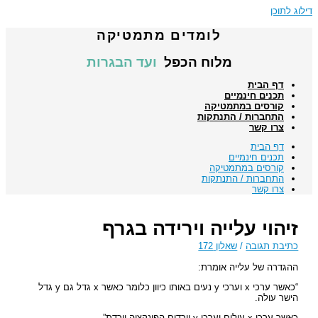
דילוג לתוכן
לומדים מתמטיקה
מלוח הכפל
ועד הבגרות
דף הבית
תכנים חינמיים
קורסים במתמטיקה
התחברות / התנתקות
צרו קשר
דף הבית
תכנים חינמיים
קורסים במתמטיקה
התחברות / התנתקות
צרו קשר
זיהוי עלייה וירידה בגרף
כתיבת תגובה
/
שאלון 172
ההגדרה של עלייה אומרת:
“כאשר ערכי x וערכי y נעים באותו כיוון כלומר כאשר x גדל גם y גדל
הישר עולה.
כאשר ערכי x עולים וערכי y יורדים הפונקציה יורדת”