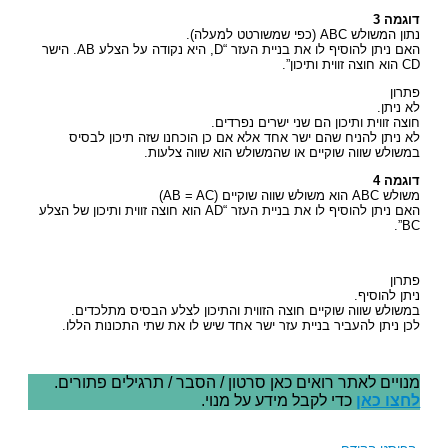
דוגמה 3
נתון המשולש ABC (כפי שמשורטט למעלה).
האם ניתן להוסיף לו את בניית העזר “D, היא נקודה על הצלע AB. הישר
CD הוא חוצה זווית ותיכון”.
פתרון
לא ניתן.
חוצה זווית ותיכון הם שני ישרים נפרדים.
לא ניתן להניח שהם ישר אחד אלא אם כן הוכחנו שזה תיכון לבסיס
במשולש שווה שוקיים או שהמשולש הוא שווה צלעות.
דוגמה 4
משולש ABC הוא משולש שווה שוקיים (AB = AC)
האם ניתן להוסיף לו את בניית העזר “AD הוא חוצה זווית ותיכון של הצלע
BC”.
פתרון
ניתן להוסיף.
במשולש שווה שוקיים חוצה הזווית והתיכון לצלע הבסיס מתלכדים.
לכן ניתן להעביר בניית עזר ישר אחד שיש לו את שתי התכונות הללו.
מנויים לאתר רואים כאן סרטון / הסבר / תרגילים פתורים.
לחצו כאן
כדי לקבל מידע על מנוי.