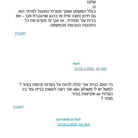
שלום
כן.
בגלל המשפט שאנך ממרכז המעגל למיתר הוא
גם תיכון וחוצה זווית אז ברגע שהעברת אנך – שזו
בניית עזר מותרת , אז אנך זה מקיים את כל
התכונות הנובעות מהמשפט.
תגובה
רעות
ינואר 18, 2022 ב 10:03
היי האם בניית עזר יכולה להיות על נקודות קיימות בציור ?
למשל יש לי משולש abc ואני רוצה לעשות בניית עזר בין
נקודות ac שקיימות בציור
מותר ?
תגובה
לומדים מתמטיקה
ינואר 18, 2022 ב 10:29