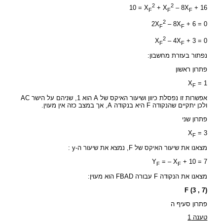
2
2
10 = X
+ X
– 8X
+ 16
F
F
F
2
2X
– 8X
+ 6 = 0
F
F
2
X
– 4X
+ 3 = 0
F
F
נפתור בעזרת מחשבון:
פתרון ראשון
X
= 1
F
אפשרות זו נפסלת כיוון ושיעור האיקס של A הוא 1, שניהם על הישר AC
ולכן יתקיים שהנקודה F היא בנקודה A, אך במצב כזה אין מעוין.
פתרון שני
X
= 3
F
מצאנו את שיעור האיקס של F, נמצא את שיעור ה-y :
Y
= – X
+ 10 = 7
F
F
מצאנו את הנקודה F עבורה FBAD הוא מעוין:
F (3 , 7)
פתרון סעיף ה
טענה 1