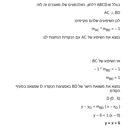
בגלל ש-ABCD דלתון, האלכסונים שלו מאונכים זה לזה:
AC ⊥ BD
לכן השיפועים שלהם מקיימים:
m
* m
= – 1
AC
BD
נמצא את השיפוע של AC עם הנקודות הנתונות לנו:
אז השיפוע של BC :
– 1 * m
= – 1
BD
m
= 1
BD
נמצא את משוואת הישר של BD באמצעות הנקודה D שמצאנו בסעיף
הקודם:
D (0 , 6)
y – y
= m
( x – x
)
D
BD
D
y – 6 = 1 (x – 0)
y = x + 6