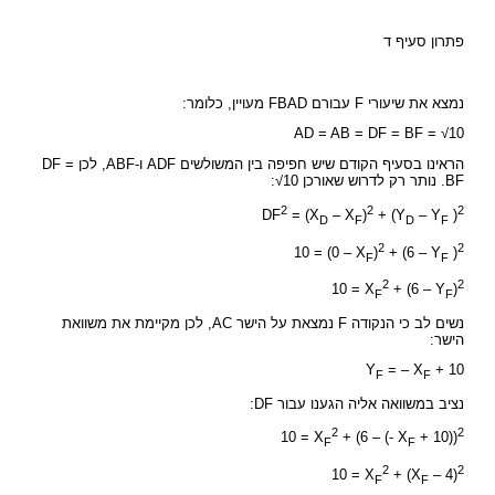
פתרון סעיף ד
נמצא את שיעורי F עבורם FBAD מעויין, כלומר:
AD = AB = DF = BF = √10
הראינו בסעיף הקודם שיש חפיפה בין המשולשים ADF ו-ABF, לכן DF =
BF. נותר רק לדרוש שאורכן 10√:
2
2
2
DF
= (X
– X
)
+ (Y
– Y
)
D
F
D
F
2
2
10 = (0 – X
)
+ (6 – Y
)
F
F
2
2
10 = X
+ (6 – Y
)
F
F
נשים לב כי הנקודה F נמצאת על הישר AC, לכן מקיימת את משוואת
הישר:
Y
= – X
+ 10
F
F
נציב במשוואה אליה הגענו עבור DF:
2
2
10 = X
+ (6 – (- X
+ 10))
F
F
2
2
10 = X
+ (X
– 4)
F
F