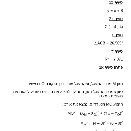
סעיף ב1
y = x + 8
סעיף ב2
C ( – 4 , 4)
סעיף ג
∠ACB = 26.565°
סעיף ד
R* = 7.071
פתרון סעיף א1
נתון M מרכז המעגל, ושהמעגל עובר דרך הנקודה O בראשית.
כיוון שמרכז המעגל נתון, נותר לנו למצוא את הרדיוס בשביל לרשום את
משוואת המעגל.
הקטע MO הוא רדיוס, נמצא את אורכו:
2
2
2
MO
= (X
– X
)
+ (Y
– Y
)
M
O
M
O
2
2
2
MO
= (4 – 0)
+ (8 – 0)
2
2
2