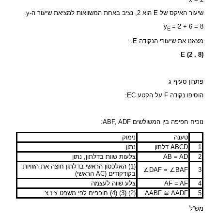
שיעור האיקס של E הוא 2, נציב באחת המשוואות למציאת שיעור ה-y:
y
= 2 + 6 = 8
E
מצאנו את שיעורי הנקודה E:
E (2 , 8)
פתרון סעיף ג
הוסיפו נקודה F על הקטע EC:
נוכיח חפיפה בין המשולשים ABF, ADF:
טענה
נימוק
1
ABCD דלתון
נתון
2
AB = AD
צלעות שוות בדלתון, נתון
(1) האלכסון הראשי בדלתון חוצה את הזוויות
∠DAF = ∠BAF
3
בקודקודים (AC הראשי)
4
AF = AF
צלע שווה לעצמה
5
ΔABF ≅ ΔADF
(2) (3) (4) חופפים לפי משפט צ.ז.צ.
מש”ל