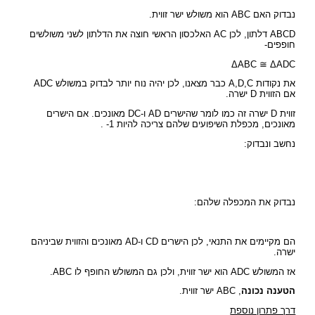
נבדוק האם ABC הוא משולש ישר זווית.
ABCD דלתון, לכן AC האלכסון הראשי חוצה את הדלתון לשני משולשים
חופפים-
ΔABC ≅ ΔADC
את נקודות A,D,C כבר מצאנו, לכן יהיה נוח יותר לבדוק במשולש ADC
אם הזווית D ישרה.
זווית D ישרה זה כמו לומר שהישרים AD ו-DC מאונכים. אם הישרים
מאונכים, מכפלת השיפועים שלהם צריכה להיות 1- .
נחשב ונבדוק:
נבדוק את המכפלה שלהם:
הם מקיימים את התנאי, לכן הישרים CD ו-AD מאונכים והזווית שביניהם
ישרה.
אז המשולש ADC הוא ישר זווית, ולכן גם המשולש החופף לו ABC.
הטענה נכונה
, ABC ישר זווית.
דרך פתרון נוספת