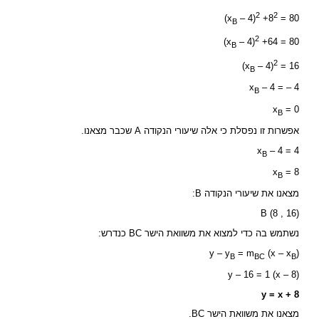
2
2
(x
– 4)
+8
= 80
B
2
(x
– 4)
+64 = 80
B
2
(x
– 4)
= 16
B
x
– 4 = – 4
B
x
= 0
B
אפשרות זו נפסלת כי אלה שיעורי הנקודה A שכבר מצאנו.
x
– 4 = 4
B
x
= 8
B
מצאנו את שיעורי הנקודה B:
B (8 , 16)
נשתמש בה כדי למצוא את משוואת הישר BC כנדרש:
y – y
= m
(x – x
)
B
BC
B
y – 16 = 1 (x – 8)
y = x + 8
מצאנו את משוואת הישר BC.