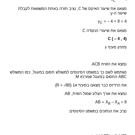
C
מצאנו את שיעור האיקס של C, נציב חזרה באחת המשוואות לקבלת
שיעור ה-y:
y
= – 4 + 8 = 4
C
מצאנו את שיעורי הנקודה C:
C ( – 4 , 4)
פתרון סעיף ג
נמצא את הזווית ACB.
נשתמש לשם כך במשפט הסינוסים למשולש חסום במעגל, כמו המשולש
ABC החסום במעגל שמרכזו M.
את הרדיוס כבר מצאנו בסעיף א1 (R = √80).
נמצא את אורך הצלע שמול הזווית, AB:
AB = X
– X
= 8
B
A
נציב את הנתונים במשפט הסינוסים: