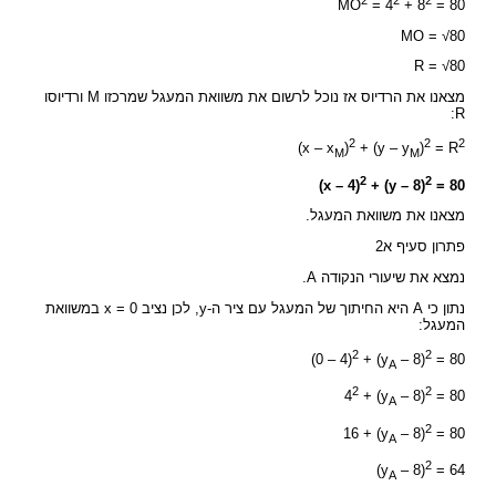
MO
= 4
+ 8
= 80
MO = √80
R = √80
מצאנו את הרדיוס אז נוכל לרשום את משוואת המעגל שמרכזו M ורדיוסו
R:
2
2
2
(x – x
)
+ (y – y
)
= R
M
M
2
2
(x – 4)
+ (y – 8)
= 80
מצאנו את משוואת המעגל.
פתרון סעיף א2
נמצא את שיעורי הנקודה A.
נתון כי A היא החיתוך של המעגל עם ציר ה-y, לכן נציב x = 0 במשוואת
המעגל:
2
2
(0 – 4)
+ (y
– 8)
= 80
A
2
2
4
+ (y
– 8)
= 80
A
2
16 + (y
– 8)
= 80
A
2
(y
– 8)
= 64
A