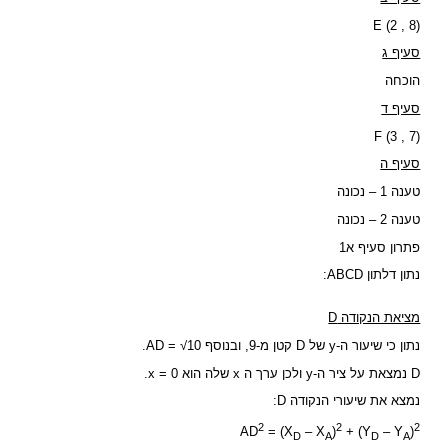
E (2 , 8)
סעיף ג
הוכחה
סעיף ד
F (3 , 7)
סעיף ה
טענה 1 – נכונה
טענה 2 – נכונה
פתרון סעיף א1
נתון דלתון ABCD:
מציאת הנקודה D
נתון כי שיעור ה-y של D קטן מ-9, ובנוסף AD = √10.
D נמצאת על ציר ה-y ולכן ערך ה x שלה הוא x = 0.
נמצא את שיעורי הנקודה D:
2
2
2
AD
= (X
– X
)
+ (Y
– Y
)
D
A
D
A