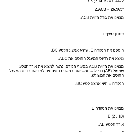
sin (∠ACB) = 0.4472
∠ACB = 26.565°
מצאנו את גודל הזווית ACB.
פתרון סעיף ד
הוספנו את הנקודה E, שהיא אמצע הקטע BC.
נמצא את רדיוס המעגל החוסם את AEC.
מצאנו את הזווית ACB בסעיף הקודם, נרצה למצוא את אורך הצלע
שממול (AE) כדי להשתמש שוב במשפט הסינוסים למציאת רדיוס המעגל
החוסם את המשולש.
הנקודה E היא אמצע קטע BC:
מצאנו את הנקודה E:
E (2 , 10)
אורך הקטע AE: