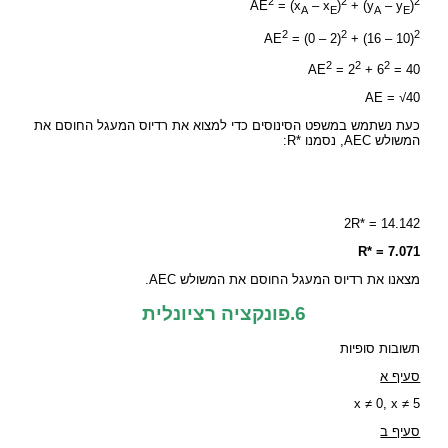
2
2
2
AE
= (x
– x
)
+ (y
– y
)
A
E
A
E
2
2
2
AE
= (0 – 2)
+ (16 – 10)
2
2
2
AE
= 2
+ 6
= 40
AE = √40
כעת נשתמש במשפט הסינוסים כדי למצוא את רדיוס המעגל החוסם את
המשולש AEC, נסמנו *R:
2R* = 14.142
R* = 7.071
מצאנו את רדיוס המעגל החוסם את המשולש AEC.
6.פונקציה רציונלית
תשובות סופיות
סעיף א
x ≠ 0, x ≠ 5
סעיף ב