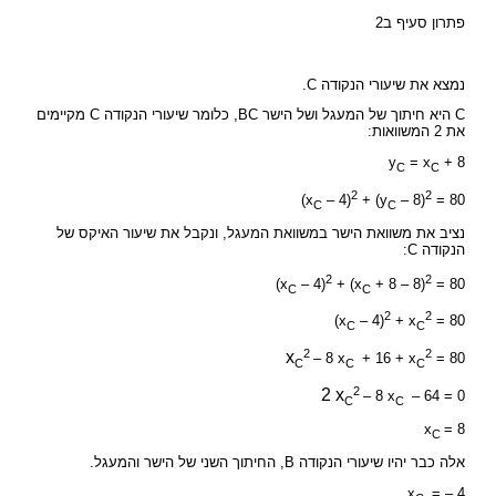
פתרון סעיף ב2
נמצא את שיעורי הנקודה C.
C היא חיתוך של המעגל ושל הישר BC, כלומר שיעורי הנקודה C מקיימים
את 2 המשוואות:
y
= x
+ 8
C
C
2
2
(x
– 4)
+ (y
– 8)
= 80
C
C
נציב את משוואת הישר במשוואת המעגל, ונקבל את שיעור האיקס של
הנקודה C:
2
2
(x
– 4)
+ (x
+ 8 – 8)
= 80
C
C
2
2
(x
– 4)
+ x
= 80
C
C
2
2
x
– 8 x
+ 16 + x
= 80
C
C
C
2
2 x
– 8 x
– 64 = 0
C
C
x
= 8
C
אלה כבר יהיו שיעורי הנקודה B, החיתוך השני של הישר והמעגל.
x
= – 4