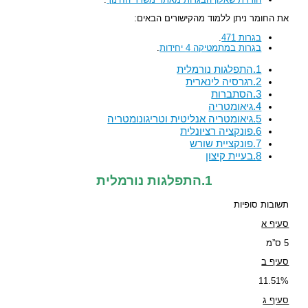
את החומר ניתן ללמוד מהקישורים הבאים:
בגרות 471
.
בגרות במתמטיקה 4 יחידות
.
1.התפלגות נורמלית
2.רגרסיה לינארית
3.הסתברות
4.גיאומטריה
5.גיאומטריה אנליטית וטריגונומטריה
6.פונקציה רציונלית
7.פונקציית שורש
8.בעיית קיצון
1.התפלגות נורמלית
תשובות סופיות
סעיף א
5 ס”מ
סעיף ב
11.51%
סעיף ג