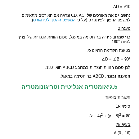
AD = √10.
נחשב גם את האורכים של CD, AC ונראה אם האורכים מתאימים
למשפט ההפוך לפיתגורס (על פי
המשפט ההפוך לפיתגורס
).
טענה 2
כדי שמרובע יהיה בר חסימה במעגל, סכום הזוויות הנגדיות שלו צריך
להיות 180°.
בטענה הקודמת הראינו כי:
∠D = ∠B = 90°
לכן סכום הזוויות הנגדיות במרובע ABCD הוא 180°.
הטענה נכונה
, ABCD בר חסימה במעגל.
5.גיאומטריה אנליטית וטריגונומטריה
תשובות סופיות
סעיף א1
2
2
(x – 4)
+ (y – 8)
= 80
סעיף א2
A (0 , 16)