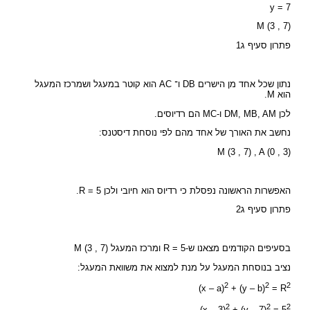
y = 7
M (3 , 7)
פתרון סעיף ג1
נתון שכל אחד מן הישרים DB ו־ AC הוא קוטר במעגל ושמרכז המעגל
הוא M.
לכן DM, MB, AM ו-MC הם רדיוסים.
נחשב את האורך של אחד מהם לפי נוסחת דיסטנס:
M (3 , 7) , A (0 , 3)
האפשרות הראשונה נפסלת כי רדיוס הוא חיובי ולכן R = 5.
פתרון סעיף ג2
בסעיפים הקודמים מצאנו ש-R = 5 ומרכז המעגל M (3 , 7)
נציב בנוסחת המעגל על מנת למצוא את משוואת המעגל:
2
2
2
(x – a)
+ (y – b)
= R
2
2
2