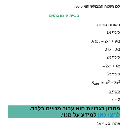
לכן השטח המבוקש הוא 90.5.
בעיית קיצון גרפים
תשובות סופיות
סעיף א1
2
A (x , – 2x
+ 9x)
B (x , 3x)
סעיף א2
2
2x
+ 6x –
סעיף א3
3
2
S
= -x
+ 3x
ABC
סעיף ב
x = 2
פתרון בגרויות הוא עבור מנויים בלבד.
לחצו כאן
למידע על מנוי.
פתרון סעיף א1