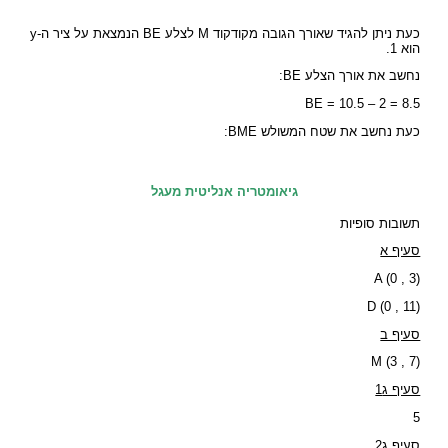
כעת ניתן להגיד שאורך הגובה מקודקוד M לצלע BE הנמצאת על ציר ה-y
הוא 1.
נחשב את אורך הצלע BE:
BE = 10.5 – 2 = 8.5
כעת נחשב את שטח המשולש BME:
גיאומטריה אנליטית מעגל
תשובות סופיות
סעיף א
A (0 , 3)
D (0 , 11)
סעיף ב
M (3 , 7)
סעיף ג1
5
סעיף ג2