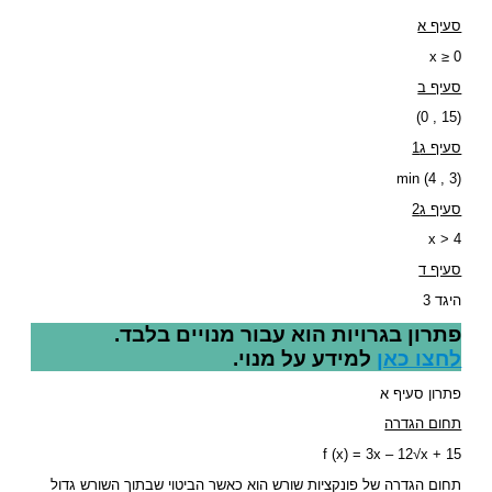
סעיף א
x ≥ 0
סעיף ב
(15 , 0)
סעיף ג1
min (4 , 3)
סעיף ג2
x > 4
סעיף ד
היגד 3
פתרון בגרויות הוא עבור מנויים בלבד.
לחצו כאן
למידע על מנוי.
פתרון סעיף א
תחום הגדרה
f (x) = 3x – 12√x + 15
תחום הגדרה של פונקציות שורש הוא כאשר הביטוי שבתוך השורש גדול