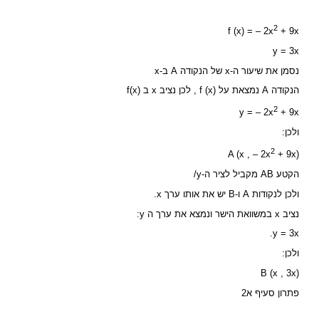
2
f (x) = – 2x
+ 9x
y = 3x
נסמן את שיעור ה-x של הנקודה A ב-x
הנקודה A נמצאת על f (x) , לכן נציב x ב f(x)
2
y = – 2x
+ 9x
ולכן:
2
A (x , – 2x
+ 9x)
הקטע AB מקביל לציר ה-y/
ולכן לנקודות A ו-B יש את אותו ערך x.
נציב x במשוואת הישר ונמצא את ערך ה y:
y = 3x.
ולכן:
B (x , 3x)
פתרון סעיף א2