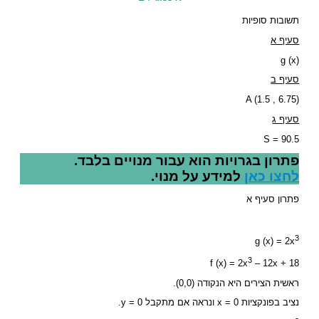
תשובות סופיות
סעיף א
g (x)
סעיף ב
(A (1.5 , 6.75
סעיף ג
S = 90.5
פתרון בגרויות הוא עבור מנויים בלבד.
לחצו כאן
למידע על מנוי.
פתרון סעיף א
3
g (x) = 2x
3
f (x) = 2x
– 12x + 18
ראשית הצירים היא הנקודה (0,0).
נציב בפונקציות x = 0 ונראה אם מתקבל y = 0.