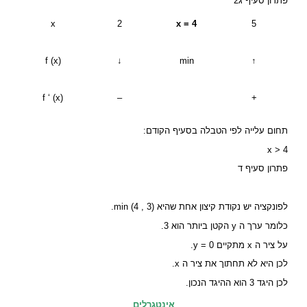
פתרון סעיף ג2
x
2
x = 4
5
f (x)
↓
min
↑
f ‘ (x)
–
+
תחום עלייה לפי הטבלה בסעיף הקודם:
x > 4
פתרון סעיף ד
לפונקציה יש נקודת קיצון אחת שהיא min (4 , 3).
כלומר ערך ה y הקטן ביותר הוא 3.
על ציר ה x מתקיים y = 0.
לכן היא לא תחתוך את ציר ה x.
לכן היגד 3 הוא ההיגד הנכון.
אינטגרלים