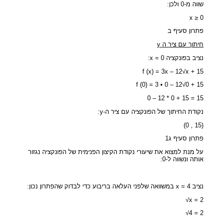
שווה מ-0 ולכן:
x ≥ 0
פתרון סעיף ב
חיתוך עם ציר ה y
נציב בפונקציה x = 0:
f (x) = 3x – 12√x + 15
f (0) = 3 • 0 – 12√0 + 15
0 – 12 * 0 + 15 = 15
נקודת החיתוך של הפונקציה עם ציר ה-y:
(15 , 0)
פתרון סעיף ג1
על מנת למצוא את שיעורי נקודת הקיצון הפנימית של הפונקציה נגזור
אותה ונשווה ל-0:
נציב x = 4 במשוואה שלפני העלאה בריבוע כדי לבדוק שהפתרון נכון:
√x = 2
√4 = 2