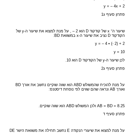
y = – 4x + 2
פתרון סעיף ג1
שיעור ה־ x של קודקוד D הוא 2 – , על מנת למצוא את שיעור ה-y של
הקודקוד D נציב את שיעור ה-x במשוואת BD:
y = – 4 • (- 2) + 2
y = 10
לכן שיעור ה-y של הקודקוד D הוא 10.
פתרון סעיף ג2
על מנת להוכיח שהמשולש ABD הוא שווה שוקיים נחשב את אורך BD
ואורך AB ונראה שהם שווים לפי נוסחת דיסטנס:
AB = BD = 8.25 ולכן המשולש ABD הוא שווה שוקיים.
פתרון סעיף ד
על מנת למצוא את שיעורי הנקודה E נחשב תחילה את משוואת הישר DE