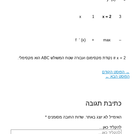
x
1
x = 2
3
f ‘ (x)
+
max
–
x = 2 זו נקודת מקסימום ועבורה שטח המשולש ABC הוא מקסימלי.
→
הפוסט הקודם
הפוסט הבא
←
כתיבת תגובה
האימייל לא יוצג באתר.
שדות החובה מסומנים
*
להקליד כאן...