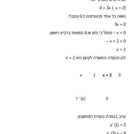
0 = 3x (- x + 2)
נשווה כל אחד מהגורמים ל-0 ונקבל:
3x = 0
x = 0 – נפסל כי נתון ש-A נמצאת ברביע ראשון.
– x + 2 = 0
x = 2
לכן הנקודה החשודה לקיצון היא x = 2
x
1
x = 2
3
f ‘ (x)
0
נציב בנגזרת בעזרת המחשבון:
y’ (1) = 3
y’ (3) = – 9