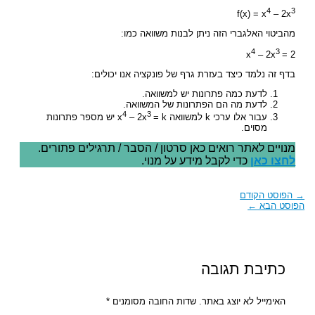
4
3
f(x) = x
– 2x
מהביטוי האלגברי הזה ניתן לבנות משוואה כמו:
4
3
x
– 2x
= 2
בדף זה נלמד כיצד בעזרת גרף של פונקציה אנו יכולים:
לדעת כמה פתרונות יש למשוואה.
לדעת מה הם הפתרונות של המשוואה.
4
3
עבור אלו ערכי k למשוואה x
– 2x
= k יש מספר פתרונות
מסוים.
מנויים לאתר רואים כאן סרטון / הסבר / תרגילים פתורים.
לחצו כאן
כדי לקבל מידע על מנוי.
→
הפוסט הקודם
הפוסט הבא
←
כתיבת תגובה
האימייל לא יוצג באתר.
שדות החובה מסומנים
*