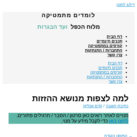
דילוג לתוכן
לומדים מתמטיקה
מלוח הכפל
ועד הבגרות
דף הבית
תכנים חינמיים
קורסים במתמטיקה
התחברות / התנתקות
צרו קשר
דף הבית
תכנים חינמיים
קורסים במתמטיקה
התחברות / התנתקות
צרו קשר
למה לצפות מנושא ההזזות
כתיבת תגובה
/
קדם אנליזה
מנויים לאתר רואים כאן סרטון / הסבר / תרגילים פתורים.
לחצו כאן
כדי לקבל מידע על מנוי.
→
הפוסט הקודם