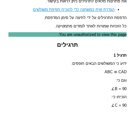
את פתרונות מלאים לתרגילים ניתן לראות בקישור.
הגדרת זווית כמשתנה כדי להוכיח חפיפת משולשים
הדפסת התרגילים על ידי לחיצה על סימן המדפסת.
כל הזכויות שמורות לאתר לומדים מתמטיקה.
You are unauthorized to view this page.
תרגילים
תרגיל 1
ידוע כי המשולשים הבאים חופפים:
ABC ≅ CAD
וגם כי:
∠B = 90
הוכיחו כי:
∠C = 90