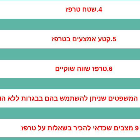
4.שטח טרפז
5.קטע אמצעים בטרפז
6.טרפז שווה שוקיים