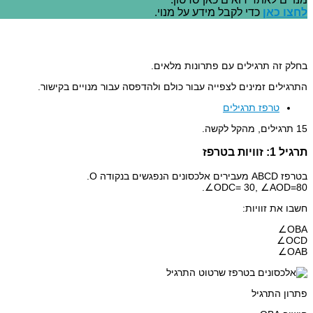
לחצו כאן
כדי לקבל מידע על מנוי.
בחלק זה תרגילים עם פתרונות מלאים.
התרגילים זמינים לצפייה עבור כולם ולהדפסה עבור מנויים בקישור.
טרפז תרגילים
15 תרגילים, מהקל לקשה.
תרגיל 1: זוויות בטרפז
בטרפז ABCD מעבירים אלכסונים הנפגשים בנקודה O.
ODC= 30, ∠AOD=80∠.
חשבו את זוויות:
∠OBA
∠OCD
∠OAB
פתרון התרגיל