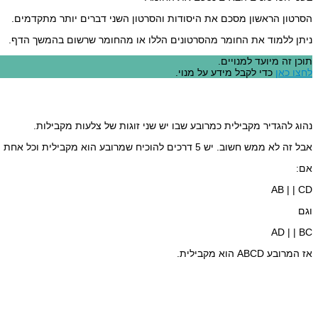
הסרטון הראשון מסכם את היסודות והסרטון השני דברים יותר מתקדמים.
ניתן ללמוד את החומר מהסרטונים הללו או מהחומר שרשום בהמשך הדף.
תוכן זה מיועד למנויים.
לחצו כאן
כדי לקבל מידע על מנוי.
נהוג להגדיר מקבילית כמרובע שבו יש שני זוגות של צלעות מקבילות.
אבל זה לא ממש חשוב. יש 5 דרכים להוכיח שמרובע הוא מקבילית וכל אחת מהדרכים שימושית ויכולה לשמש כהגדרת המקבילית.
אם:
AB | | CD
וגם
AD | | BC
אז המרובע ABCD הוא מקבילית.