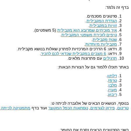
בדף זה נלמד:
סרטונים מסכמים.
הגדרת המקבילית
.
זוויות במקבילית
.
איך מוכיחים שמרובע הוא מקבילית
(5 משפטים).
טיפים לזכירת משפטי המקבילית
.
שטח מקבילית
.
מקביליות מיוחדות
.
וידאו: 6 הדרכים המרכזיות לפתרון שאלות בנושא מקבילית.
וידאו:
6 מצבים במקבילית שכדאי לכם להכיר
.
תרגילים
עם פתרונות מלאים.
באתר תוכלו ללמוד גם על הצורות הבאות:
דלתון
.
טרפז
.
מלבן
.
מעוין
.
ריבוע
.
בנוסף, הנושאים הבאים של אלגברה לכיתה ט:
טרינום
,
פירוק לגורמים
,
נוסחאות הכפל המקוצר
ועוד בדף
מתמטיקה לכיתה 
בשני הסרטונים הבאים נסכם את החומר.